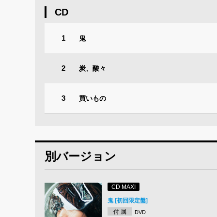
CD
1
鬼
2
炭、酸々
3
買いもの
別バージョン
CD MAXI
鬼 [初回限定盤]
付 属
DVD