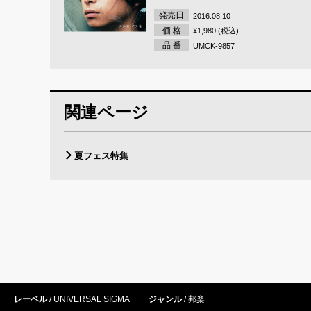
発売日
2016.08.10
価 格
¥1,980 (税込)
品 番
UMCK-9857
関連ページ
夏フェス特集
レーベル
UNIVERSAL SIGMA
ジャンル
邦楽