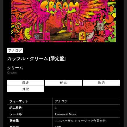
アナログ
カラフル・クリーム [限定盤]
クリーム
Cream
限 定
解 説
歌 詞
対 訳
フォーマット
アナログ
組み枚数
1
レーベル
Universal Music
発売元
ユニバーサル ミュージック合同会社