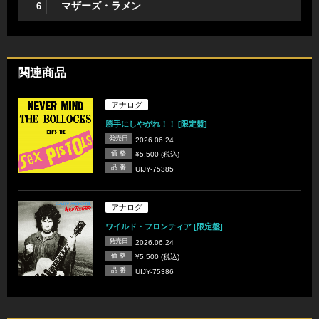
マザーズ・ラメン
6
関連商品
アナログ
勝手にしやがれ！！ [限定盤]
発売日
2026.06.24
価 格
¥5,500 (税込)
品 番
UIJY-75385
アナログ
ワイルド・フロンティア [限定盤]
発売日
2026.06.24
価 格
¥5,500 (税込)
品 番
UIJY-75386