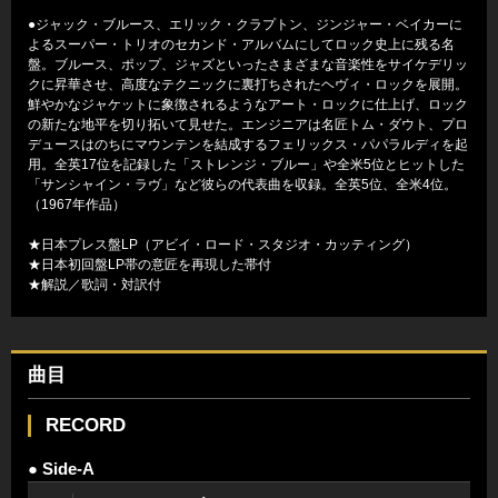
●ジャック・ブルース、エリック・クラプトン、ジンジャー・ベイカーに
よるスーパー・トリオのセカンド・アルバムにしてロック史上に残る名
盤。ブルース、ポップ、ジャズといったさまざまな音楽性をサイケデリッ
クに昇華させ、高度なテクニックに裏打ちされたヘヴィ・ロックを展開。
鮮やかなジャケットに象徴されるようなアート・ロックに仕上げ、ロック
の新たな地平を切り拓いて見せた。エンジニアは名匠トム・ダウト、プロ
デュースはのちにマウンテンを結成するフェリックス・パパラルディを起
用。全英17位を記録した「ストレンジ・ブルー」や全米5位とヒットした
「サンシャイン・ラヴ」など彼らの代表曲を収録。全英5位、全米4位。
（1967年作品）
★日本プレス盤LP（アビイ・ロード・スタジオ・カッティング）
★日本初回盤LP帯の意匠を再現した帯付
★解説／歌詞・対訳付
曲目
RECORD
● Side-A