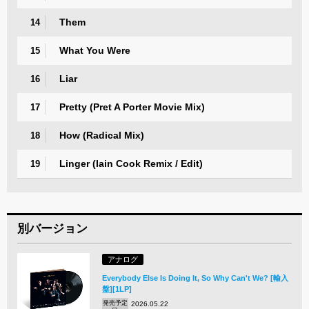
Them
14
What You Were
15
Liar
16
Pretty (Pret A Porter Movie Mix)
17
How (Radical Mix)
18
Linger (Iain Cook Remix / Edit)
19
別バージョン
アナログ
Everybody Else Is Doing It, So Why Can't We? [輸入
盤][1LP]
発売予定
2026.05.22