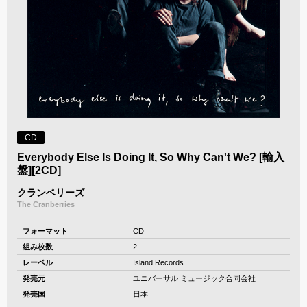
CD
Everybody Else Is Doing It, So Why Can't We? [輸入
盤][2CD]
クランベリーズ
The Cranberries
フォーマット
CD
組み枚数
2
レーベル
Island Records
発売元
ユニバーサル ミュージック合同会社
発売国
日本