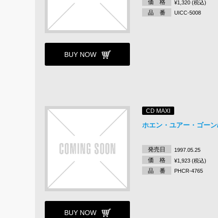
価 格
¥1,320 (税込)
品 番
UICC-5008
BUY NOW
CD MAXI
ホエン・ユアー・ゴーン
発売日
1997.05.25
価 格
¥1,923 (税込)
品 番
PHCR-4765
BUY NOW