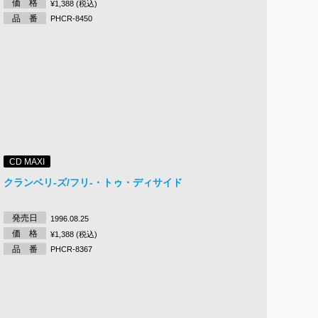
価 格
¥1,388 (税込)
品 番
PHCR-8450
CD MAXI
クランベリ-ズ/フリ-・トゥ・ディサイド
発売日
1996.08.25
価 格
¥1,388 (税込)
品 番
PHCR-8367