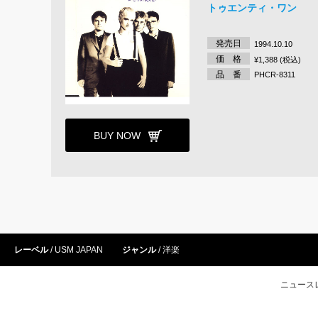
トゥエンティ・ワン
発売日
1994.10.10
価 格
¥1,388 (税込)
品 番
PHCR-8311
BUY NOW
レーベル
USM JAPAN
ジャンル
洋楽
ニュース