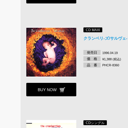
CD MAXI
クランベリ-ズ/サルヴェ
発売日
1996.04.19
価 格
¥1,388 (税込)
品 番
PHCR-8360
BUY NOW
CDシングル