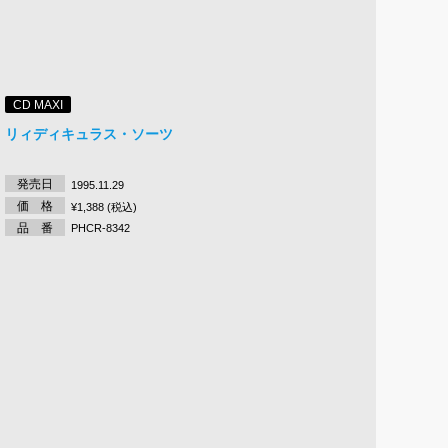
CD MAXI
リィディキュラス・ソーツ
発売日
1995.11.29
価 格
¥1,388 (税込)
品 番
PHCR-8342