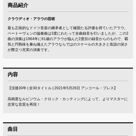
商品紹介
クラウディオ・アラウの芸術
最も正統的なドイツ音楽の継承者として確固たる評価を得ていたアラウ。
ベートーヴェンの協奏曲は3度にわたって全曲録音を行いましたが、この2
曲の演奏は1964年に61歳のアラウが臨んだ2度目の録音からのもので、覇
気と円熟味を兼ね備えたアラウならではのスケールの大きさと造詣の深さ
が際立つ充実の演奏です。
内容
【没後30年 | 全30タイトル | 2021年5月26日 アンコール・プレス】
高精度なルビジウム・クロック・カッティングによって、よりマスターに
忠実な音質を再現！
曲目