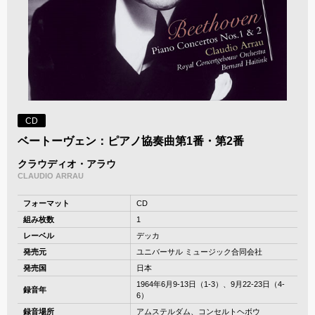
CD
ベートーヴェン：ピアノ協奏曲第1番・第2番
クラウディオ・アラウ
CLAUDIO ARRAU
フォーマット
CD
組み枚数
1
レーベル
デッカ
発売元
ユニバーサル ミュージック合同会社
発売国
日本
1964年6月9-13日（1-3）、9月22-23日（4-
録音年
6）
録音場所
アムステルダム、コンセルトヘボウ