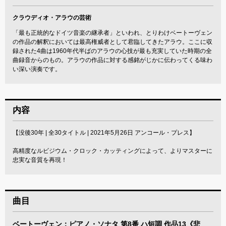
クラウディオ・アラウの芸術
「最も正統的なドイツ音楽の継承者」といわれ、とりわけベートーヴェン
の作品の解釈においては最高権威者として君臨してきたアラウ。ここに収
録された4曲は1960年代半ばのアラウの心技が最も充実していた時期の全
曲録音からのもの。アラウの作品に対する感銘がじかに伝わってくる味わ
い深い演奏です。
内容
【没後30年 | 全30タイトル | 2021年5月26日 アンコール・プレス】
高精度なルビジウム・クロック・カッティングによって、よりマスターに
忠実な音質を再現！
曲目
ベートーヴェン：ピアノ・ソナタ 第8番 ハ短調 作品13《悲