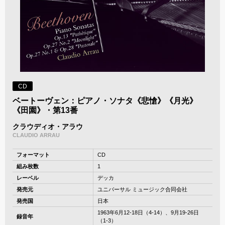
CD
ベートーヴェン：ピアノ・ソナタ《悲愴》《月光》
《田園》・第13番
クラウディオ・アラウ
CLAUDIO ARRAU
フォーマット
CD
組み枚数
1
レーベル
デッカ
発売元
ユニバーサル ミュージック合同会社
発売国
日本
1963年6月12-18日（4-14）、9月19-26日
録音年
（1-3）