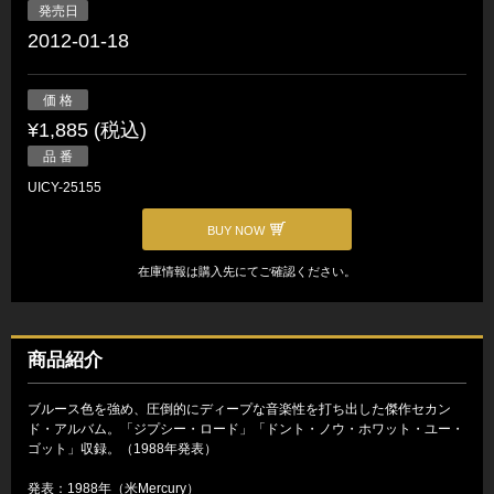
発売日
2012-01-18
価 格
¥1,885 (税込)
品 番
UICY-25155
BUY NOW
在庫情報は購入先にてご確認ください。
商品紹介
ブルース色を強め、圧倒的にディープな音楽性を打ち出した傑作セカン
ド・アルバム。「ジプシー・ロード」「ドント・ノウ・ホワット・ユー・
ゴット」収録。（1988年発表）
発表：1988年（米Mercury）