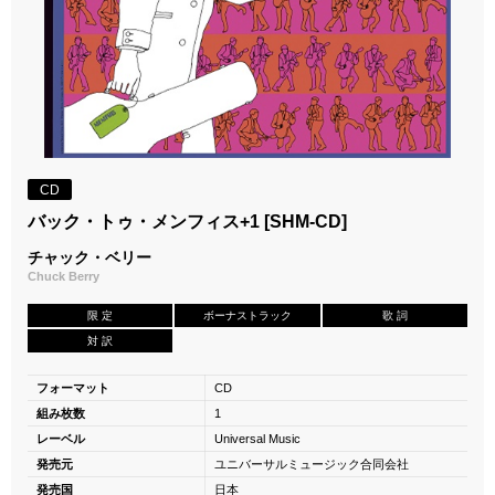
CD
バック・トゥ・メンフィス+1 [SHM-CD]
チャック・ベリー
Chuck Berry
限 定
ボーナストラック
歌 詞
対 訳
フォーマット
CD
組み枚数
1
レーベル
Universal Music
発売元
ユニバーサルミュージック合同会社
発売国
日本