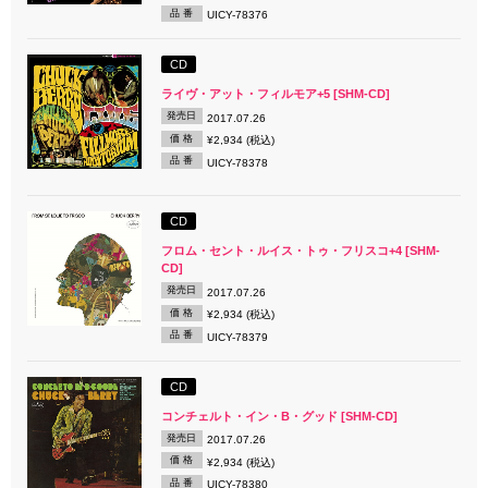
品 番
UICY-78376
CD
ライヴ・アット・フィルモア+5 [SHM-CD]
発売日
2017.07.26
価 格
¥2,934 (税込)
品 番
UICY-78378
CD
フロム・セント・ルイス・トゥ・フリスコ+4 [SHM-
CD]
発売日
2017.07.26
価 格
¥2,934 (税込)
品 番
UICY-78379
CD
コンチェルト・イン・B・グッド [SHM-CD]
発売日
2017.07.26
価 格
¥2,934 (税込)
品 番
UICY-78380