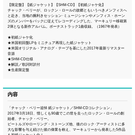
【限定盤】【紙ジャケット】【SHM-CD】【初紙ジャケ化】
チャック・ベリーが、ロックン・ロールの故郷ともいうべきメンフィスへ
と赴き、当地の腕利きセッション･ミュージシャンやメンフィス・ホーン
ズのメンバーをバックに従えてレコーディングした、マーキュリー移籍第
2弾となる新作アルバム。ボーナストラック1曲収録。（1967年発表）
★初紙ジャケ化
★米国初回盤LPをミニチュア再現した紙ジャケット
★米国オリジナル・アナログ・テープを基にした2017年最新リマスター
音源
★SHM-CD仕様
★解説／歌詞対訳付
★生産限定盤
内容
「チャック・ベリー追悼 紙ジャケット／SHM-CDコレクション」
2017年3月18日、惜しくも90歳でこの世を去ったロックン・ロールの創
始者、チャック・ベリー。
ビートルズやローリング・ストーンズ他、後のロック･アーティストに多
大な影響を与え続けた彼の偉業を称え、マーキュリーから発表した5作品
を初紙ジャケット化！