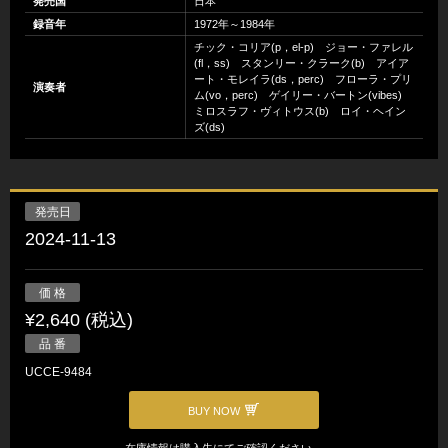
発売国
日本
録音年
1972年～1984年
チック・コリア(p，el-p) ジョー・ファレル
(fl，ss) スタンリー・クラーク(b) アイア
ート・モレイラ(ds，perc) フローラ・プリ
演奏者
ム(vo，perc) ゲイリー・バートン(vibes)
ミロスラフ・ヴィトウス(b) ロイ・ヘイン
ズ(ds)
発売日
2024-11-13
価 格
¥2,640 (税込)
品 番
UCCE-9484
BUY NOW
在庫情報は購入先にてご確認ください。