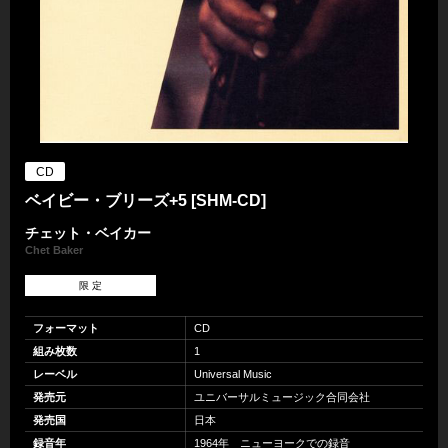
CD
ベイビー・ブリーズ+5 [SHM-CD]
チェット・ベイカー
Chet Baker
限 定
フォーマット
CD
組み枚数
1
レーベル
Universal Music
発売元
ユニバーサルミュージック合同会社
発売国
日本
録音年
1964年 ニューヨークでの録音