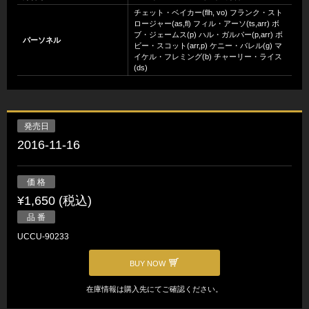
チェット・ベイカー(flh, vo) フランク・スト
ロージャー(as,fl) フィル・アーソ(ts,arr) ボ
ブ・ジェームス(p) ハル・ガルパー(p,arr) ボ
パーソネル
ビー・スコット(arr,p) ケニー・バレル(g) マ
イケル・フレミング(b) チャーリー・ライス
(ds)
発売日
2016-11-16
価 格
¥1,650 (税込)
品 番
UCCU-90233
BUY NOW
在庫情報は購入先にてご確認ください。