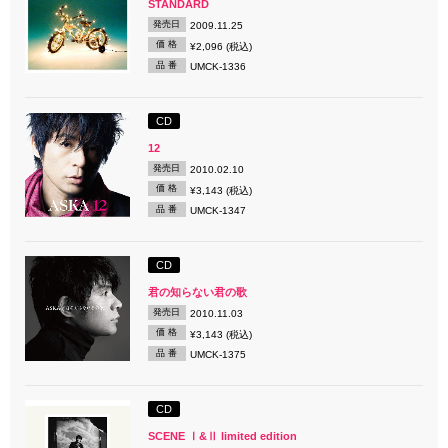
STANDARD
発売日
2009.11.25
価 格
¥2,096 (税込)
品 番
UMCK-1336
CD
12
発売日
2010.02.10
価 格
¥3,143 (税込)
品 番
UMCK-1347
CD
君の知らない君の歌
発売日
2010.11.03
価 格
¥3,143 (税込)
品 番
UMCK-1375
CD
SCENE Ⅰ&Ⅱ limited edition