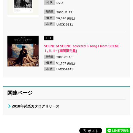
付 属
DVD
発売日
2005.11.23
価 格
¥6,076 (税込)
品 番
UMCK-9131
CD
SCENE of SCENE~selected 6 songs from SCENE
Ⅰ,Ⅱ,Ⅲ~ [期間限定盤]
発売日
2006.01.18
価 格
¥1,257 (税込)
品 番
UMCK-9141
関連ページ
2018年邦楽カタログリリース