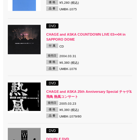
価 格
¥5,280 (税込)
品 番
UMBK-1075
DVD
CHAGE and ASKA COUNTDOWN LIVE 03>>04 in
SAPPORO DOME
付 属
CD
発売日
2004.03.31
価 格
¥6,380 (税込)
品 番
UMBK-1076
DVD
CHAGE and ASKA 25th Anniversary Special チャゲ&
飛鳥 熱風コンサート
発売日
2005.03.23
価 格
¥6,380 (税込)
品 番
UMBK-1079/80
DVD
DOUBLE DVD