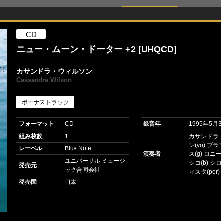
CD
ニュー・ムーン・ドーター +2 [UHQCD]
カサンドラ・ウィルソン
Cassandra Wilson
ボーナストラック
フォーマット
CD
録音年
1995年5月
組み枚数
1
カサンドラ
ン(vo) ブ
レーベル
Blue Note
演奏者
ス(g) ロ
ユニバーサル ミュージ
シコ(b) 
発売元
ック合同会社
ィスタ(per)
発売国
日本