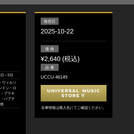
発売日
2025-10-22
価 格
¥2,640 (税込)
品 番
3日～5日
UCCU-46149
・ウィルソ
ランドン・ロ
ニー・プラキ
シロ・バプテ
 他
在庫情報は購入先にてご確認ください。