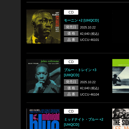
CD
モーニン +2 [UHQCD]
発売日
2025.10.22
価 格
¥2,640 (税込)
品 番
UCCU-46101
CD
ブルー・トレイン +3
[UHQCD]
発売日
2025.10.22
価 格
¥2,640 (税込)
品 番
UCCU-46104
CD
ミッドナイト・ブルー +2
[UHQCD]