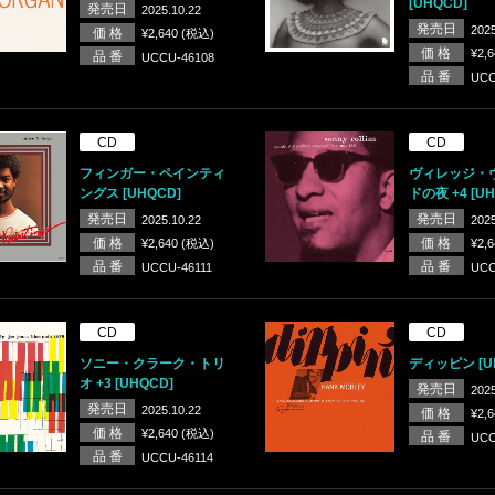
[UHQCD]
発売日
2025.10.22
発売日
2025
価 格
¥2,640 (税込)
価 格
¥2,
品 番
UCCU-46108
品 番
UCC
CD
CD
フィンガー・ペインティ
ヴィレッジ・
ングス [UHQCD]
ドの夜 +4 [UH
発売日
発売日
2025.10.22
2025
価 格
価 格
¥2,640 (税込)
¥2,
品 番
品 番
UCCU-46111
UCC
CD
CD
ソニー・クラーク・トリ
ディッピン [U
オ +3 [UHQCD]
発売日
2025
発売日
2025.10.22
価 格
¥2,
価 格
¥2,640 (税込)
品 番
UCC
品 番
UCCU-46114