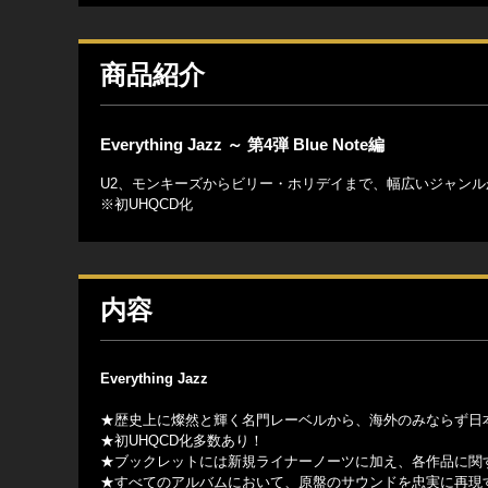
商品紹介
Everything Jazz ～ 第4弾 Blue Note編
U2、モンキーズからビリー・ホリデイまで、幅広いジャン
※初UHQCD化
内容
Everything Jazz
★歴史上に燦然と輝く名門レーベルから、海外のみならず日本
★初UHQCD化多数あり！
★ブックレットには新規ライナーノーツに加え、各作品に関
★すべてのアルバムにおいて、原盤のサウンドを忠実に再現す