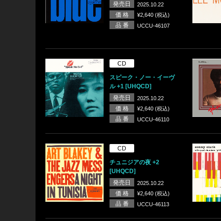
発売日
2025.10.22
価 格
¥2,640 (税込)
品 番
UCCU-46107
CD
スピーク・ノー・イーヴ
ル +1 [UHQCD]
発売日
2025.10.22
価 格
¥2,640 (税込)
品 番
UCCU-46110
CD
チュニジアの夜 +2
[UHQCD]
発売日
2025.10.22
価 格
¥2,640 (税込)
品 番
UCCU-46113