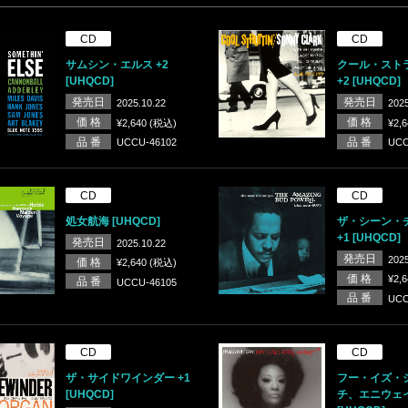
CD
CD
サムシン・エルス +2
クール・スト
[UHQCD]
+2 [UHQCD]
発売日
発売日
2025.10.22
2025
価 格
価 格
¥2,640 (税込)
¥2,
品 番
品 番
UCCU-46102
UCC
CD
CD
処女航海 [UHQCD]
ザ・シーン・
+1 [UHQCD]
発売日
2025.10.22
発売日
2025
価 格
¥2,640 (税込)
価 格
¥2,
品 番
UCCU-46105
品 番
UCC
CD
CD
ザ・サイドワインダー +1
フー・イズ・
[UHQCD]
チ、エニウェ