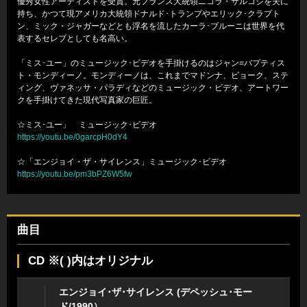
優秀女性アーティストを受賞。元フランス大統領ニコラ・サルコジを夫に
持ち、かつて現アメリカ大統領ドナルド･トランプやエリック･クラプト
ン、ミック・ジャガーなどとも浮名を流したカーラ･ブルーニは世界を代
表するセレブとしても名高い。
「ミス･ユー」のミュージック･ビデオを手掛けるのはジャン=バプティス
ト・モンディーノ。モンディーノは、これまでマドンナ、ビョーク、ステ
ィング、ヴァネッサ・パラディなどのミュージック・ビデオ、アートワー
クを手掛けてきた現代写真家の巨匠。
☆ミス･ユー」 ミュージック･ビデオ
https://youtu.be/0garcpH0dY4
☆「エンジョイ・ザ・サイレンス」ミュージック･ビデオ
https://youtu.be/pm3bPZ6W5fw
曲目
CD ※( )内はオリジナル
エンジョイ･ザ･サイレンス (デペッシュ･モー
ド/1990）