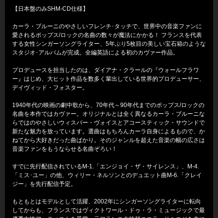
【日本盤のみSHM-CD仕様】
カーラ・ブルーニのやさしいフレンチ･タッチで、世界中の音楽ファンに
愛されるポップス/ロックの名曲の数々が魔法にかかる！ フランスを代表
する女性シンガーソングライター、5年ぶり5枚目の美しい宝石箱のような
スタジオ･アルバムが完成。全編英語による初のカヴァー作品。
プロデュースを担当したのは、ダイアナ・クラールの『ウォールフラワ
ー』はじめ、大ヒット作品を数多く輩出している世界的プロデューサー、
デイヴィッド・フォスター。
1940年代の映画の劇中歌から、70年代～90年代までのポップス/ロックの
名曲を本作ではカヴァー。オリジナルとは全く異なるカーラ・ブルーニな
らではのやさしいウィスパー・ヴォイスとアコースティック・サウンドで
新たな魅力を放っています。選曲はもちろんカーラ自身によるもので、か
ねてから大好きだった曲ばかり。そのジャンルを超えた音楽の幅の広さは
音楽ファンをもうならせる名曲ぞろい！
すでに先行配信されているM-1.「エンジョイ・ザ・サイレンス」、M-4.
「ミス･ユー」の他、ウィリー・ネルソンとのデュエット曲M-6.「クレイ
ジー」を先行配信予定。
もともとはモデルとして活躍、2002年にシンガーソングライターに転向
してからも、フランスではヴィクトワール・ドゥ・ラ・ミュージックで最