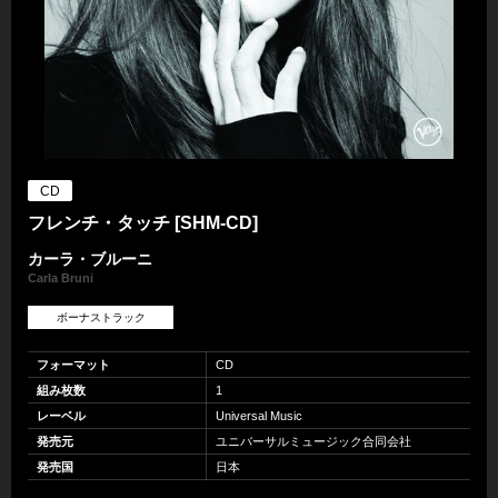
CD
フレンチ・タッチ [SHM-CD]
カーラ・ブルーニ
Carla Bruni
ボーナストラック
フォーマット
CD
組み枚数
1
レーベル
Universal Music
発売元
ユニバーサルミュージック合同会社
発売国
日本