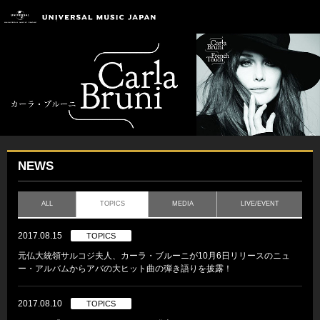
NEWS
ALL
TOPICS
MEDIA
LIVE/EVENT
2017.08.15
TOPICS
元仏大統領サルコジ夫人、カーラ・ブルーニが10月6日リリースのニュ
ー・アルバムからアバの大ヒット曲の弾き語りを披露！
2017.08.10
TOPICS