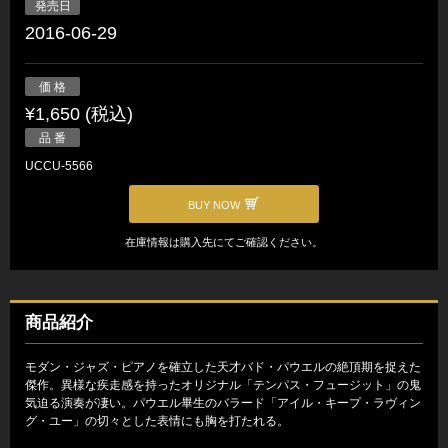
発売日
2016-06-29
価 格
¥1,650 (税込)
品 番
UCCU-5566
BUY NOW
在庫情報は購入先にてご確認ください。
商品紹介
モダン・ジャズ・ピアノを確立した天才バド・パウエルの絶頂期を捉えた
傑作。異様な疾走感を持ったオリジナル「テンパス・フュージット」の鬼
気迫る演奏が凄い。パウエル畢生のバラード「アイル・キープ・ラヴィン
グ・ユー」の切々とした表情にも胸を打たれる。