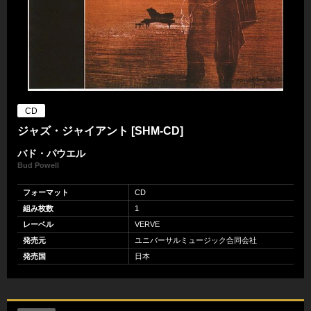
CD
ジャズ・ジャイアント [SHM-CD]
バド・パウエル
Bud Powell
フォーマット
CD
組み枚数
1
レーベル
VERVE
発売元
ユニバーサルミュージック合同会社
発売国
日本