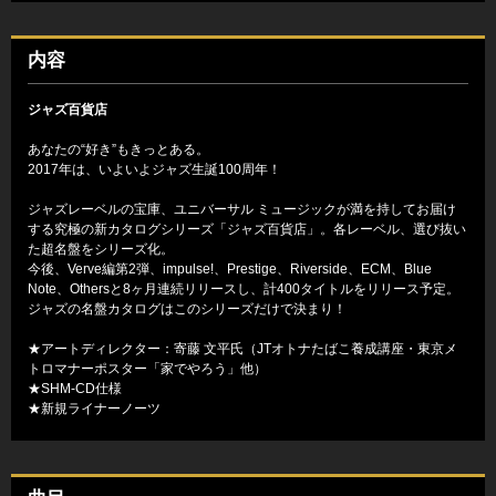
内容
ジャズ百貨店
あなたの“好き”もきっとある。
2017年は、いよいよジャズ生誕100周年！
ジャズレーベルの宝庫、ユニバーサル ミュージックが満を持してお届け
する究極の新カタログシリーズ「ジャズ百貨店」。各レーベル、選び抜い
た超名盤をシリーズ化。
今後、Verve編第2弾、impulse!、Prestige、Riverside、ECM、Blue
Note、Othersと8ヶ月連続リリースし、計400タイトルをリリース予定。
ジャズの名盤カタログはこのシリーズだけで決まり！
★アートディレクター：寄藤 文平氏（JTオトナたばこ養成講座・東京メ
トロマナーポスター「家でやろう」他）
★SHM-CD仕様
★新規ライナーノーツ