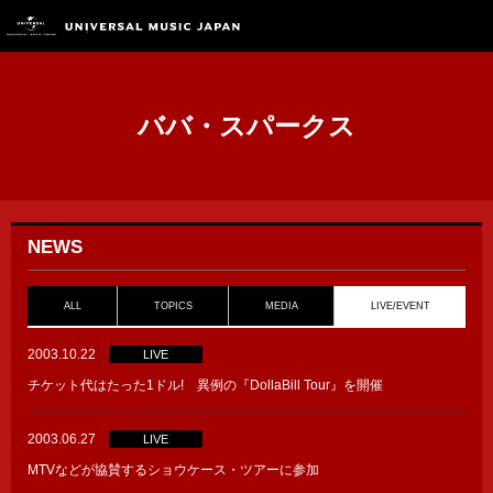
ババ・スパークス
NEWS
ALL
TOPICS
MEDIA
LIVE/EVENT
2003.10.22
LIVE
チケット代はたった1ドル! 異例の『DollaBill Tour』を開催
2003.06.27
LIVE
MTVなどが協賛するショウケース・ツアーに参加