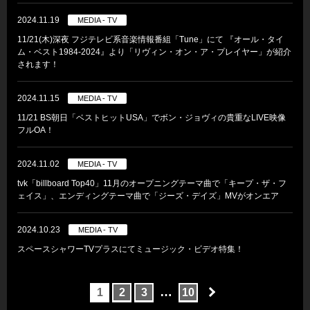
2024.11.19
MEDIA - TV
11/21(木)深夜 フジテレビ系音楽情報番組「Tune」にて 『オール・タイ
ム・ベスト1984-2024』より「リヴィン・オン・ア・プレイヤー」が紹介
されます！
2024.11.15
MEDIA - TV
11/21 BS朝日「ベストヒットUSA」でボン・ジョヴィの貴重なLIVE映像
フルOA！
2024.11.02
MEDIA - TV
tvk「billboard Top40」11月のオープニングテーマ曲で「キープ・ザ・フ
ェイス」、エンディングテーマ曲で「ジーズ・デイズ」MVがオンエア
2024.10.23
MEDIA - TV
スペースシャワーTVプラスにてミュージック・ビデオ特集！
…
1
2
3
10