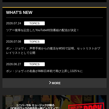
WHAT'S NEW
2026.07.24
TOPICS
ツアー復帰を記念したYouTube特別番組の配信が決定！
2026.07.08
TOPICS
ボン・ジョヴィ、声帯手術からの復活をMSGで証明。セットリストがプ
レイリストとして公開
2026.06.27
TOPICS
ボン・ジョヴィの名曲がW杯日本戦で再び上昇し1325％に
MORE