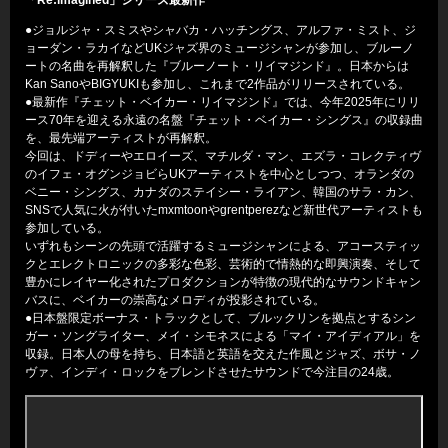
「Re:imagined」シリーズ最新作
●ジョルジャ・スミスやシャバカ・ハッチングス、アルファ・ミスト、ジ
ョーダン・ラカイなどUKジャズ界のミュージシャンが参加し、ブルーノ
ートの名曲を再解釈した『ブルーノート・リイマジンド』。日本からは
Kan SanoやBIGYUKIも参加し、これまで2作品がリリースされている。
●最新作『チェット・ベイカー・リイマジンド』では、今年2025年にリリ
ース70年を迎える永遠の名盤『チェット・ベイカー・シングス』の収録曲
を、最先端アーティストが再解釈。
今回は、ドディーやエロイーズ、マチルダ・マン、エズラ・コレクティヴ
のイフェ・オグンジョビらUKアーティストを中心としつつ、オランダの
ベニー・シングス、カナダのステイシー・ライアン、韓国のサラ・カン、
SNSで人気に火が付いたmxmtoonやgrentperezなど新世代アーティストも
参加している。
いずれもシーンの先頭で活躍するミュージシャンによる、アコースティッ
クとエレクトロニックの多彩な色彩、芸術的で情熱的な即興演奏、そして
豊かにレイヤー化されたプロダクションが特徴の現代的なサウンドキャン
バスに、ベイカーの崇高なメロディが投影されている。
●日本盤限定ボーナス・トラックとして、ブルックリンを拠点とするシン
ガー・ソングライター、メイ・シモネスによる「マイ・アイディアル」を
収録。日本人の母を持ち、日本語と英語を交えた作風とジャズ、ボサ・ノ
ヴァ、インディ・ロックをブレンドさせたサウンドで今注目の24歳。