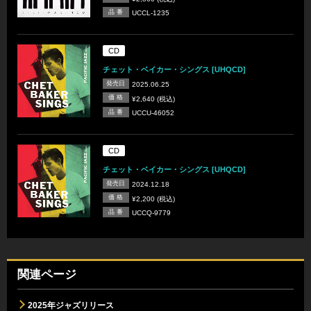
品 番
UCCL-1235
CD
チェット・ベイカー・シングス [UHQCD]
発売日
2025.06.25
価 格
¥2,640 (税込)
品 番
UCCU-46052
CD
チェット・ベイカー・シングス [UHQCD]
発売日
2024.12.18
価 格
¥2,200 (税込)
品 番
UCCQ-9779
関連ページ
2025年ジャズリリース