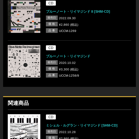
CD
ブルーノート・リイマジンド II [SHM-CD]
発売日
2022.09.30
価 格
¥2,860 (税込)
品 番
UCCM-1269
CD
ブルーノート・リイマジンド
発売日
2020.10.02
価 格
¥3,300 (税込)
品 番
UCCM-1258/9
関連商品
CD
ミシェル・ルグラン・リイマジンド [SHM-CD]
発売日
2022.10.28
価 格
¥2,860 (税込)