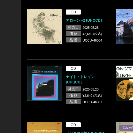
CD
アローン +2 [UHQCD]
発売日
2025.05.28
価 格
¥2,640 (税込)
品 番
UCCU-46004
CD
ナイト・トレイン
[UHQCD]
発売日
2025.05.28
価 格
¥2,640 (税込)
品 番
UCCU-46007
CD