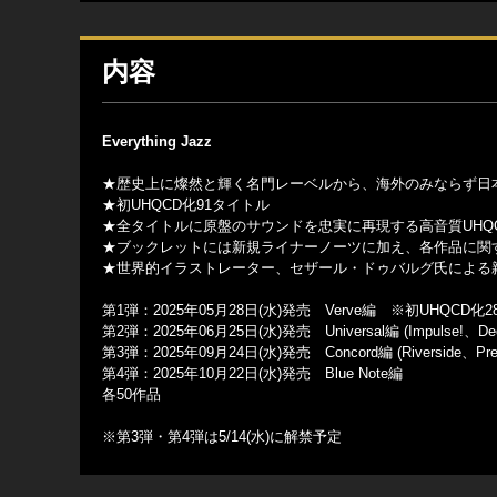
内容
Everything Jazz
★歴史上に燦然と輝く名門レーベルから、海外のみならず日本
★初UHQCD化91タイトル
★全タイトルに原盤のサウンドを忠実に再現する高音質UHQ
★ブックレットには新規ライナーノーツに加え、各作品に関
★世界的イラストレーター、セザール・ドゥバルグ氏による
第1弾：2025年05月28日(水)発売 Verve編 ※初UHQCD化
第2弾：2025年06月25日(水)発売 Universal編 (Impulse!、
第3弾：2025年09月24日(水)発売 Concord編 (Riverside、Presti
第4弾：2025年10月22日(水)発売 Blue Note編
各50作品
※第3弾・第4弾は5/14(水)に解禁予定