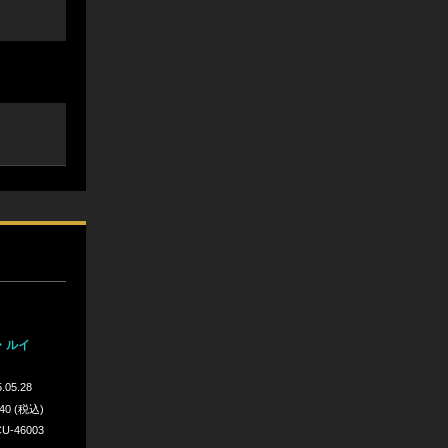
・ルイ
.05.28
640 (税込)
U-46003