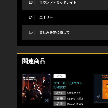
13
ラウンド・ミッドナイト
14
エミリー
15
苦しみを夢に隠して
関連商品
CD
プリーズ・リクエスト
[UHQCD]
発売日
2025.05.28
価 格
¥2,640 (税込)
品 番
UCCU-46001