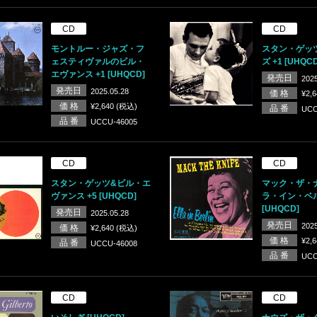
CD
CD
モントルー・ジャズ・フ
スタン・ゲッ
ェスティヴァルのビル・
ズ +1 [UHQCD
エヴァンス +1 [UHQCD]
発売日
2025
発売日
2025.05.28
価 格
¥2,
価 格
¥2,640 (税込)
品 番
UCC
品 番
UCCU-46005
CD
CD
スタン・ゲッツ&ビル・エ
マック・ザ・
ヴァンス +5 [UHQCD]
ラ・イン・ベ
[UHQCD]
発売日
2025.05.28
発売日
2025
価 格
¥2,640 (税込)
価 格
¥2,
品 番
UCCU-46008
品 番
UCC
CD
CD