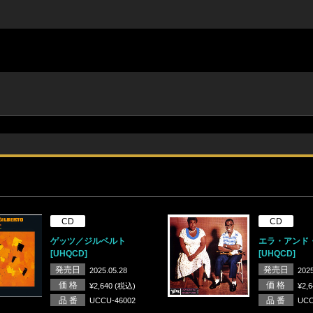
CD
CD
ゲッツ／ジルベルト
エラ・アンド
[UHQCD]
[UHQCD]
発売日
発売日
2025.05.28
2025
価 格
価 格
¥2,640 (税込)
¥2,
品 番
品 番
UCCU-46002
UCC