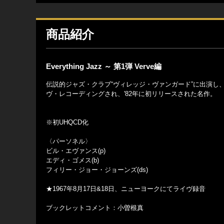
商品紹介
Everything Jazz ～ 第1弾 Verve編
伝説的ジャズ・クラブ“ヴィレッジ・ヴァンガード”に出演し
ヴ・レコーディングされ、'82年に初リリースされた名作。
※初UHQCD化
〈パーソネル〉
ビル・エヴァンス(p)
エディ・ゴメス(b)
フィリー・ジョー・ジョーンズ(ds)
★1967年8月17日&18日、ニューヨークにてライヴ録音
ブックレットコメント：小曽根真