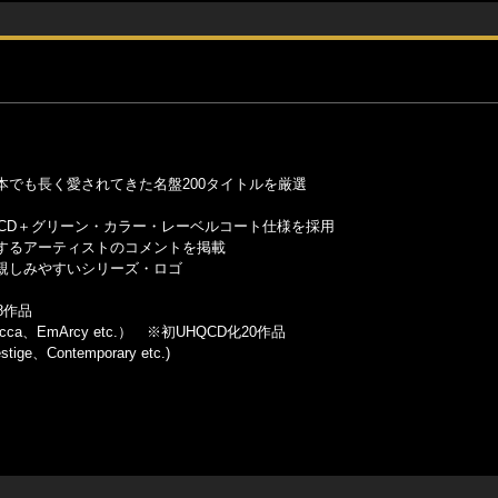
でも長く愛されてきた名盤200タイトルを厳選
CD＋グリーン・カラー・レーベルコート仕様を採用
するアーティストのコメントを掲載
親しみやすいシリーズ・ロゴ
28作品
Decca、EmArcy etc.） ※初UHQCD化20作品
ge、Contemporary etc.)