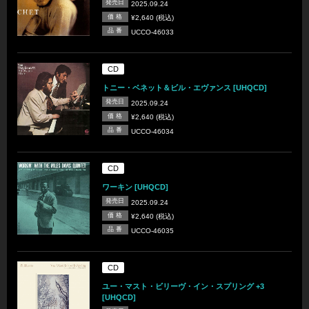
発売日
2025.09.24
価 格
¥2,640 (税込)
品 番
UCCO-46033
CD
トニー・ベネット＆ビル・エヴァンス [UHQCD]
発売日
2025.09.24
価 格
¥2,640 (税込)
品 番
UCCO-46034
CD
ワーキン [UHQCD]
発売日
2025.09.24
価 格
¥2,640 (税込)
品 番
UCCO-46035
CD
ユー・マスト・ビリーヴ・イン・スプリング +3
[UHQCD]