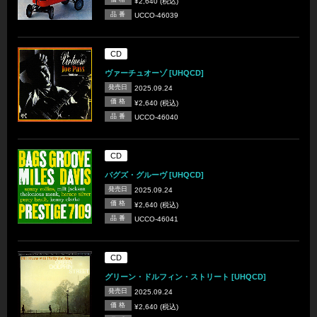
¥2,640 (税込)
品 番
UCCO-46039
CD
ヴァーチュオーゾ [UHQCD]
発売日
2025.09.24
価 格
¥2,640 (税込)
品 番
UCCO-46040
CD
バグズ・グルーヴ [UHQCD]
発売日
2025.09.24
価 格
¥2,640 (税込)
品 番
UCCO-46041
CD
グリーン・ドルフィン・ストリート [UHQCD]
発売日
2025.09.24
価 格
¥2,640 (税込)