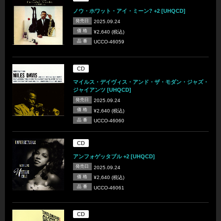
ノウ・ホワット・アイ・ミーン? +2 [UHQCD]
発売日
2025.09.24
価 格
¥2,640 (税込)
品 番
UCCO-46059
CD
マイルス・デイヴィス・アンド・ザ・モダン・ジャズ・
ジャイアンツ [UHQCD]
発売日
2025.09.24
価 格
¥2,640 (税込)
品 番
UCCO-46060
CD
アンフォゲッタブル +2 [UHQCD]
発売日
2025.09.24
価 格
¥2,640 (税込)
品 番
UCCO-46061
CD