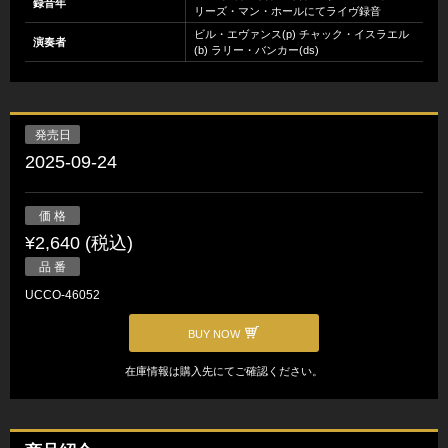
録音年
リーズ・マン・ホールにてライヴ録音
ビル・エヴァンス(p) チャック・イスラエル
演奏者
(b) ラリー・バンカー(ds)
発売日
2025-09-24
価 格
¥2,640 (税込)
品 番
UCCO-46052
BUY NOW
在庫情報は購入先にてご確認ください。