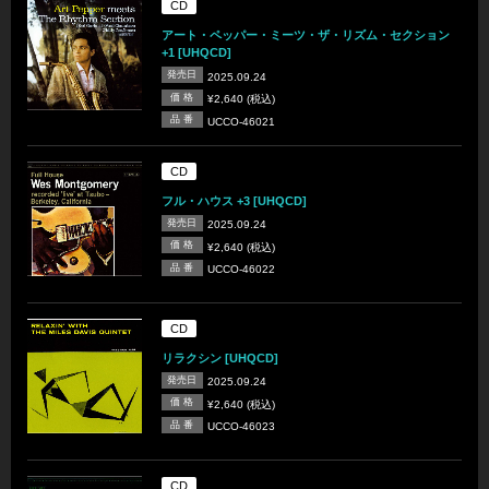
CD
アート・ペッパー・ミーツ・ザ・リズム・セクション
+1 [UHQCD]
発売日
2025.09.24
価 格
¥2,640 (税込)
品 番
UCCO-46021
CD
フル・ハウス +3 [UHQCD]
発売日
2025.09.24
価 格
¥2,640 (税込)
品 番
UCCO-46022
CD
リラクシン [UHQCD]
発売日
2025.09.24
価 格
¥2,640 (税込)
品 番
UCCO-46023
CD