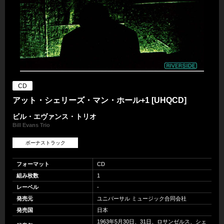
CD
アット・シェリーズ・マン・ホール+1 [UHQCD]
ビル・エヴァンス・トリオ
Bill Evans Trio
ボーナストラック
フォーマット
CD
組み枚数
1
レーベル
-
発売元
ユニバーサル ミュージック合同会社
発売国
日本
1963年5月30日、31日、ロサンゼルス、シェ