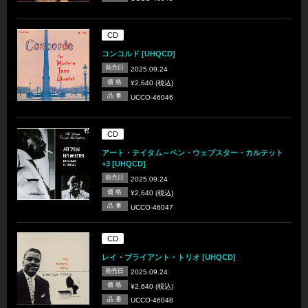
CD
コンコルド [UHQCD]
発売日
2025.09.24
価 格
¥2,640 (税込)
品 番
UCCO-46046
CD
アート・テイタム～ベン・ウェブスター・カルテット
+3 [UHQCD]
発売日
2025.09.24
価 格
¥2,640 (税込)
品 番
UCCO-46047
CD
レイ・ブライアント・トリオ [UHQCD]
発売日
2025.09.24
価 格
¥2,640 (税込)
品 番
UCCO-46048