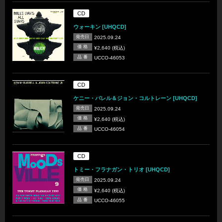
CD
ウォーキン [UHQCD]
発売日
2025.09.24
価 格
¥2,640 (税込)
品 番
UCCO-46053
CD
ケニー・バレル＆ジョン・コルトレーン [UHQCD]
発売日
2025.09.24
価 格
¥2,640 (税込)
品 番
UCCO-46054
CD
トミー・フラナガン・トリオ [UHQCD]
発売日
2025.09.24
価 格
¥2,640 (税込)
品 番
UCCO-46055