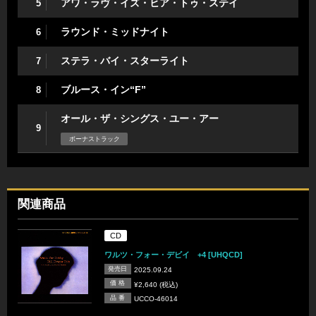
アワ・ラヴ・イズ・ヒア・トゥ・ステイ
5
ラウンド・ミッドナイト
6
ステラ・バイ・スターライト
7
ブルース・イン“F”
8
オール・ザ・シングス・ユー・アー
9
ボーナストラック
関連商品
CD
ワルツ・フォー・デビイ +4 [UHQCD]
発売日
2025.09.24
価 格
¥2,640 (税込)
品 番
UCCO-46014