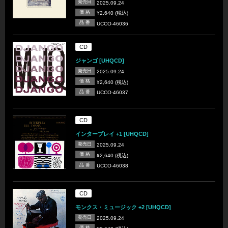
発売日
2025.09.24
価 格
¥2,640 (税込)
品 番
UCCO-46036
CD
ジャンゴ [UHQCD]
発売日
2025.09.24
価 格
¥2,640 (税込)
品 番
UCCO-46037
CD
インタープレイ +1 [UHQCD]
発売日
2025.09.24
価 格
¥2,640 (税込)
品 番
UCCO-46038
CD
モンクス・ミュージック +2 [UHQCD]
発売日
2025.09.24
価 格