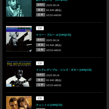
発売日
2025.09.24
価 格
¥2,640 (税込)
品 番
UCCO-46030
CD
ケリー・ブルー +2 [UHQCD]
発売日
2025.09.24
価 格
¥2,640 (税込)
品 番
UCCO-46031
CD
インクレディブル・ジャズ・ギター [UHQCD]
発売日
2025.09.24
価 格
¥2,640 (税込)
品 番
UCCO-46032
CD
チェット+1 [UHQCD]