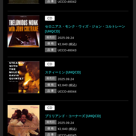
品 番
UCCO-46042
CD
セロニアス・モンク・ウィズ・ジョン・コルトレーン
[UHQCD]
発売日
2025.09.24
価 格
¥2,640 (税込)
品 番
UCCO-46043
CD
スティーミン [UHQCD]
発売日
2025.09.24
価 格
¥2,640 (税込)
品 番
UCCO-46044
CD
ブリリアンド・コーナーズ [UHQCD]
発売日
2025.09.24
価 格
¥2,640 (税込)
品 番
UCCO-46045