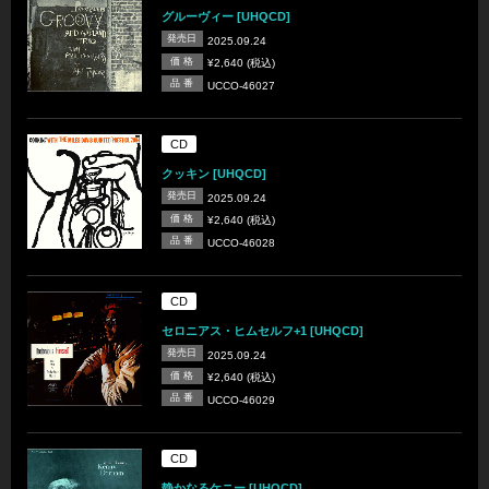
グルーヴィー [UHQCD]
発売日
2025.09.24
価 格
¥2,640 (税込)
品 番
UCCO-46027
CD
クッキン [UHQCD]
発売日
2025.09.24
価 格
¥2,640 (税込)
品 番
UCCO-46028
CD
セロニアス・ヒムセルフ+1 [UHQCD]
発売日
2025.09.24
価 格
¥2,640 (税込)
品 番
UCCO-46029
CD
静かなるケニー [UHQCD]