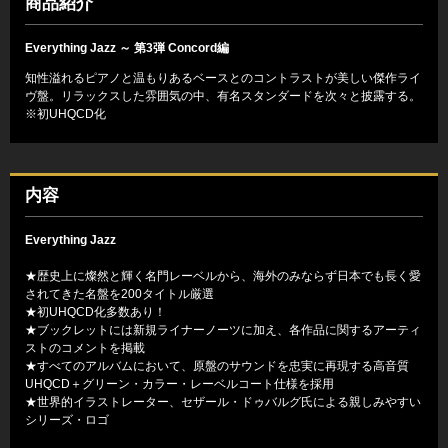
商品紹介
Everything Jazz ～ 第3弾 Concord編
知性溢れるピアノと温もりあるベースとのコントラストが美しい傑作ライ
ヴ盤。リラックスした雰囲気の中、有名スタンダードを次々と披露する。
※初UHQCD化
内容
Everything Jazz
★歴史上に燦然と輝く名門レーベルから、海外のみならず日本でも長く愛
されてきた名盤を200タイトル厳選
★初UHQCD化多数あり！
★ブックレットには新規ライナーノーツに加え、各作品に関するアーティ
ストのコメントを掲載
★すべてのアルバムにおいて、原盤のサウンドを忠実に再現する高音質
UHQCD＋グリーン・カラー・レーベルコート仕様を採用
★世界的イラストレーター、セザール・ドゥバルグ氏による親しみやすい
シリーズ・ロゴ