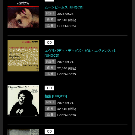
ムーンビームス [UHQCD]
発売日
2025.09.24
価 格
¥2,640 (税込)
品 番
UCCO-46024
CD
エヴリバディ・ディグズ・ビル・エヴァンス +1
[UHQCD]
発売日
2025.09.24
価 格
¥2,640 (税込)
品 番
UCCO-46025
CD
枯葉 [UHQCD]
発売日
2025.09.24
価 格
¥2,640 (税込)
品 番
UCCO-46026
CD