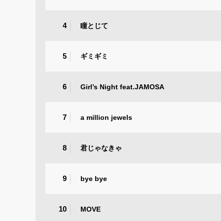
4
瞳とじて
5
ギミギミ
6
Girl’s Night feat.JAMOSA
7
a million jewels
8
君じゃなきゃ
9
bye bye
10
MOVE