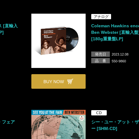
アナログ
 [直輸入
Coleman Hawkins enc
P]
Ben Webster [直輸入
[180g重量盤LP]
発売日
2023.12.08
品 番
550-9860
BUY NOW
CD
・フェア
シー・ユー・アット・
ー [SHM-CD]