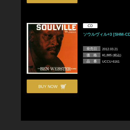
CD
ソウルヴィル+3 [SHM-CD
発売日
2012.03.21
価 格
¥1,885 (税込)
品 番
UCCU-6161
BUY NOW