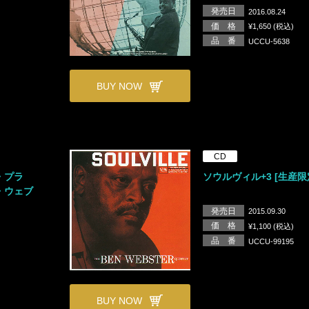
発売日
2016.08.24
価 格
¥1,650 (税込)
品 番
UCCU-5638
BUY NOW
CD
・プラ
ソウルヴィル+3 [生産限
・ウェブ
発売日
2015.09.30
価 格
¥1,100 (税込)
品 番
UCCU-99195
BUY NOW