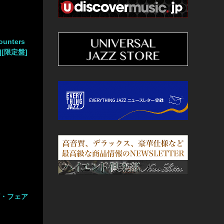
ounters
盤][限定盤]
ザ・フェア