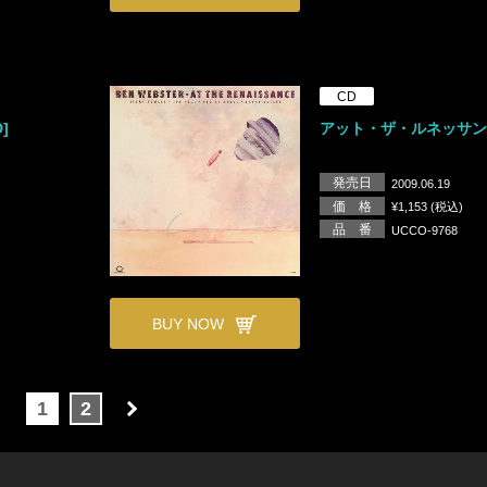
CD
]
アット・ザ・ルネッサン
発売日
2009.06.19
価 格
¥1,153 (税込)
品 番
UCCO-9768
BUY NOW
1
2