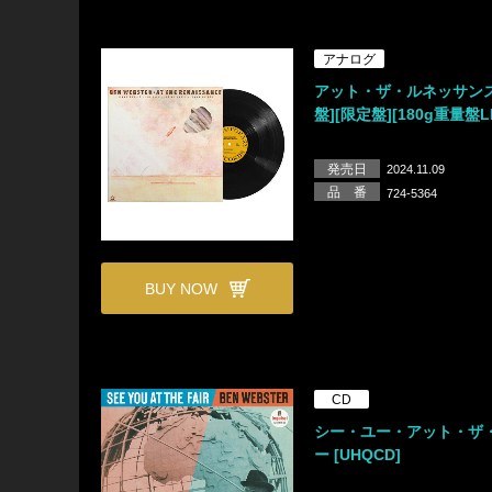
アナログ
アット・ザ・ルネッサンス
盤][限定盤][180g重量盤L
発売日
2024.11.09
品 番
724-5364
BUY NOW
CD
シー・ユー・アット・ザ
ー [UHQCD]