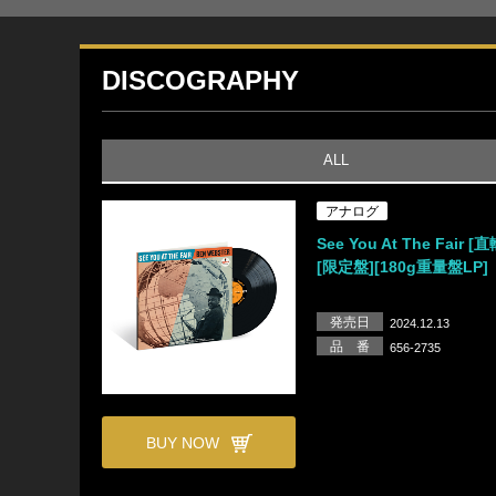
DISCOGRAPHY
ALL
アナログ
See You At The Fair 
[限定盤][180g重量盤LP]
発売日
2024.12.13
品 番
656-2735
BUY NOW