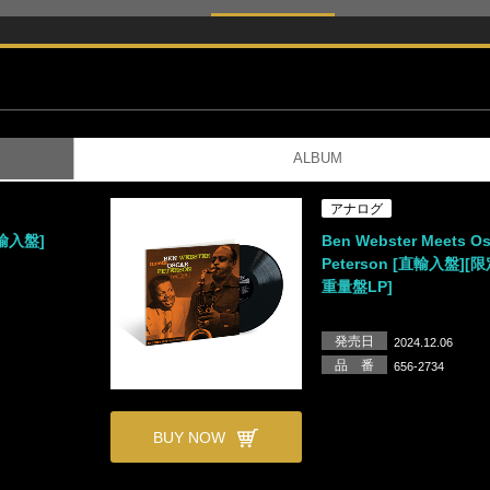
ALBUM
アナログ
[直輸入盤]
Ben Webster Meets Os
Peterson [直輸入盤][限
重量盤LP]
発売日
2024.12.06
品 番
656-2734
BUY NOW