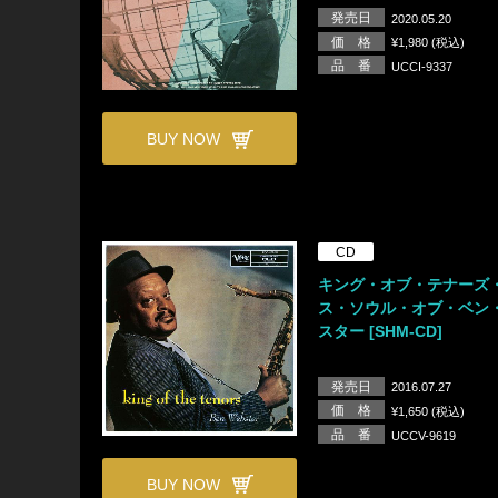
発売日
2020.05.20
価 格
¥1,980 (税込)
品 番
UCCI-9337
BUY NOW
CD
キング・オブ・テナーズ
ス・ソウル・オブ・ベン
スター [SHM-CD]
発売日
2016.07.27
価 格
¥1,650 (税込)
品 番
UCCV-9619
BUY NOW