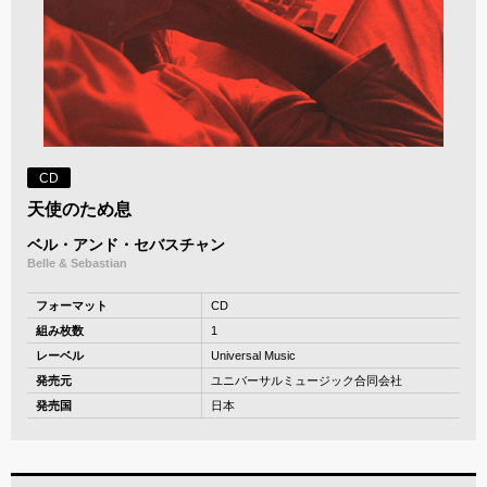
CD
天使のため息
ベル・アンド・セバスチャン
Belle & Sebastian
フォーマット
CD
組み枚数
1
レーベル
Universal Music
発売元
ユニバーサルミュージック合同会社
発売国
日本