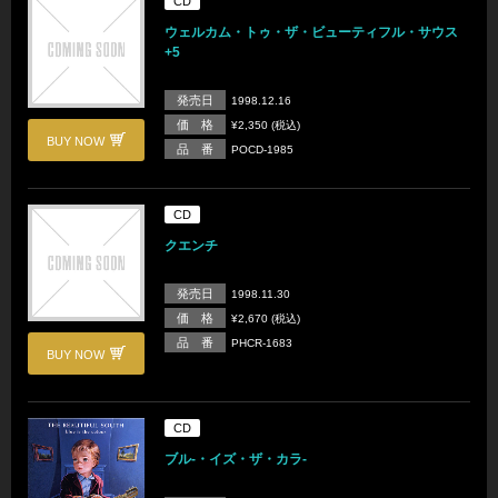
CD
ウェルカム・トゥ・ザ・ビューティフル・サウス
+5
発売日
1998.12.16
価 格
¥2,350 (税込)
BUY NOW
品 番
POCD-1985
CD
クエンチ
発売日
1998.11.30
価 格
¥2,670 (税込)
品 番
PHCR-1683
BUY NOW
CD
ブル-・イズ・ザ・カラ-