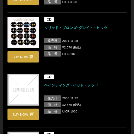
品 番
UICY-3398
CD
ソリッド・ブロンズ~グレイト・ヒッツ
発売日
2001.11.28
価 格
¥2,670 (税込)
品 番
UICR-1020
BUY NOW
CD
ペインティング・イット・レッド
発売日
2000.11.22
価 格
¥2,670 (税込)
品 番
UICR-1006
BUY NOW