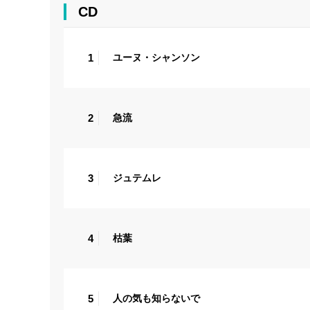
CD
1
ユーヌ・シャンソン
2
急流
3
ジュテムレ
4
枯葉
5
人の気も知らないで