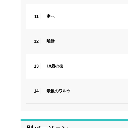
11
妻へ
12
離婚
13
18歳の彼
14
最後のワルツ