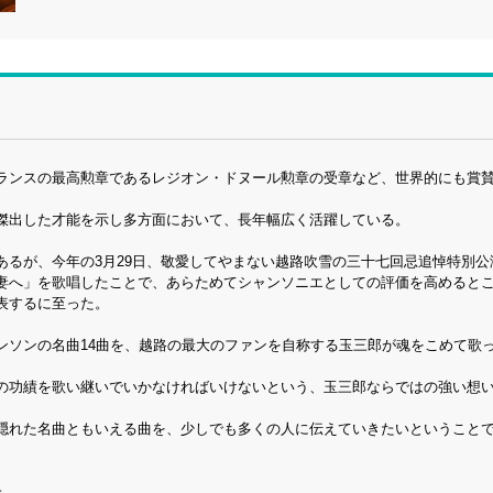
ランスの最高勲章であるレジオン・ドヌール勲章の受章など、世界的にも賞
傑出した才能を示し多方面において、長年幅広く活躍している。
あるが、今年の3月29日、敬愛してやまない越路吹雪の三十七回忌追悼特別公
妻へ」を歌唱したことで、あらためてシャンソニエとしての評価を高めると
表するに至った。
ンソンの名曲14曲を、越路の最大のファンを自称する玉三郎が魂をこめて歌
の功績を歌い継いでいかなければいけないという、玉三郎ならではの強い想
隠れた名曲ともいえる曲を、少しでも多くの人に伝えていきたいということ
た。