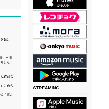
賛を受け
演に出演
ころとな
った作品な
いもこめら
STREAMING
で多く選ん