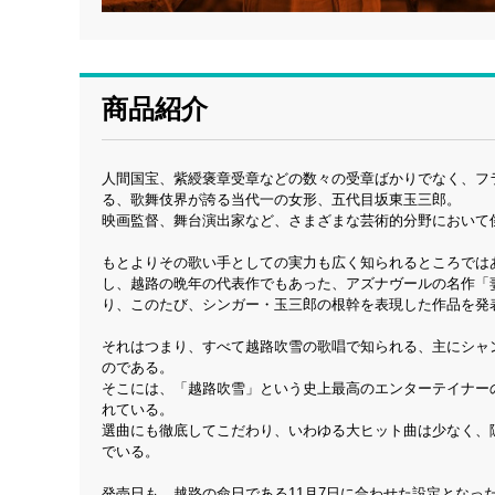
商品紹介
人間国宝、紫綬褒章受章などの数々の受章ばかりでなく、フ
る、歌舞伎界が誇る当代一の女形、五代目坂東玉三郎。
映画監督、舞台演出家など、さまざまな芸術的分野において
もとよりその歌い手としての実力も広く知られるところでは
し、越路の晩年の代表作でもあった、アズナヴールの名作「
り、このたび、シンガー・玉三郎の根幹を表現した作品を発
それはつまり、すべて越路吹雪の歌唱で知られる、主にシャ
のである。
そこには、「越路吹雪」という史上最高のエンターテイナー
れている。
選曲にも徹底してこだわり、いわゆる大ヒット曲は少なく、
でいる。
発売日も、越路の命日である11月7日に合わせた設定となっ