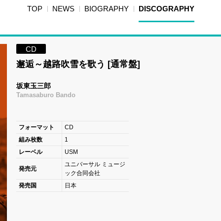
TOP
NEWS
BIOGRAPHY
DISCOGRAPHY
CD
邂逅～越路吹雪を歌う [通常盤]
坂東玉三郎
Tamasaburo Bando
フォーマット
CD
組み枚数
1
レーベル
USM
ユニバーサル ミュージ
発売元
ック合同会社
発売国
日本