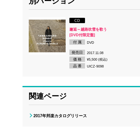
別バージョン
CD
邂逅～越路吹雪を歌う
[DVD付限定盤]
付 属
DVD
発売日
2017.11.08
価 格
¥5,500 (税込)
品 番
UICZ-9098
関連ページ
2017年邦楽カタログリリース