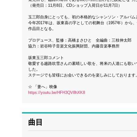
（発売日：11月8日、CDショップ入荷日が11月7日）
玉三郎自身にとっても、初の本格的なシャンソン・アルバム
今年2017年は、坂東喜の字としての初舞台（1957年）から
作品目となる。
プロデュース、監修：高橋まさひと 全編曲：三枝伸太郎
協力：岩谷時子音楽文化振興財団、内藤音楽事務所
坂東玉三郎コメント
敬愛する越路吹雪さんの素晴しい歌を、将来の人達にも歌い
した。
ステージでも皆様にお会いできるのを楽しみにしております
☆ 「妻へ」映像
https://youtu.be/HFH3QV8hXK8
曲目