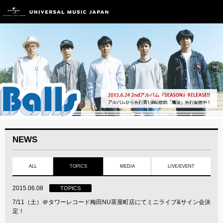
NEWS
ALL
TOPICS
MEDIA
LIVE/EVENT
2015.06.08
TOPICS
7/11（土）＠タワーレコード梅田NU茶屋町店にてミニライブ&サイン会決
定！