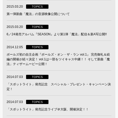
2015.03.20
TOPICS
第一弾新曲「魔法」の音源映像公開について
2015.03.20
TOPICS
6／24発売アルバム『SEASON』より第1弾「魔法」配信＆新A写公開!!
2014.12.05
TOPICS
ボールズ初の自主企画『ボールズ・オン・ザ・ラン vol.1』 完売御礼＆続
編の開催が続々決定！ vol.1は一部をツイキャス中継！！ そして新曲「魔
法」ティザームービー公開！
2014.07.03
TOPICS
「スポットライト」発売記念 スペシャル・プレゼント・キャンペーン決
定！
2014.07.03
TOPICS
「スポットライト」発売記念ライブ＠大阪、開催決定！！