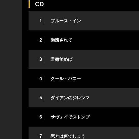
CD
1
ブルース・イン
2
魅惑されて
3
君微笑めば
4
クール・バニー
5
ダイアンのジレンマ
6
サヴォイでストンプ
7
恋とは何でしょう