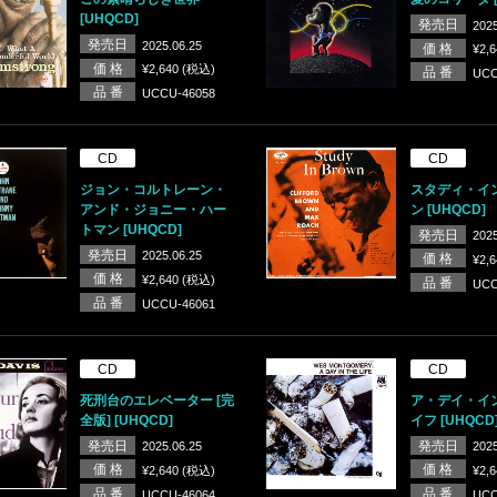
[UHQCD]
発売日
2025
発売日
2025.06.25
価 格
¥2,
価 格
¥2,640 (税込)
品 番
UCC
品 番
UCCU-46058
CD
CD
ジョン・コルトレーン・
スタディ・イ
アンド・ジョニー・ハー
ン [UHQCD]
トマン [UHQCD]
発売日
2025
発売日
2025.06.25
価 格
¥2,
価 格
¥2,640 (税込)
品 番
UCC
品 番
UCCU-46061
CD
CD
死刑台のエレベーター [完
ア・デイ・イ
全版] [UHQCD]
イフ [UHQCD
発売日
発売日
2025.06.25
2025
価 格
価 格
¥2,640 (税込)
¥2,
品 番
品 番
UCCU-46064
UCC