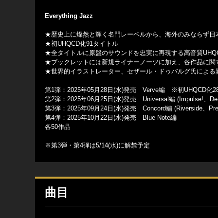
Everything Jazz
★歴史上に燦然と輝く名門レーベルから、海外のみならず日本
★初UHQCD化91タイトル
★全タイトルに原盤のサウンドを忠実に再現する高音質UHQ
★ブックレットには新規ライナーノーツに加え、各作品に関
★世界的イラストレーター、セザール・ドゥバルグ氏による
第1弾：2025年05月28日(水)発売 Verve編 ※初UHQCD化
第2弾：2025年06月25日(水)発売 Universal編 (Impulse!、
第3弾：2025年09月24日(水)発売 Concord編 (Riverside、Presti
第4弾：2025年10月22日(水)発売 Blue Note編
各50作品
※第3弾・第4弾は5/14(水)に解禁予定
曲目