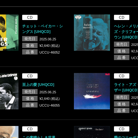
CD
CD
チェット・ベイカー・シ
ヘレン・メリ
ングス [UHQCD]
ズ・クリフォ
ウン [UHQCD
発売日
2025.06.25
発売日
2025
価 格
¥2,640 (税込)
価 格
¥2,
品 番
UCCU-46052
品 番
UCC
CD
CD
至上の愛 [UHQCD]
ライト・アズ
ザー [UHQCD
発売日
2025.06.25
発売日
2025
価 格
¥2,640 (税込)
価 格
¥2,
品 番
UCCU-46055
品 番
UCC
CD
CD
この素晴らしき世界
愛のコリーダ [