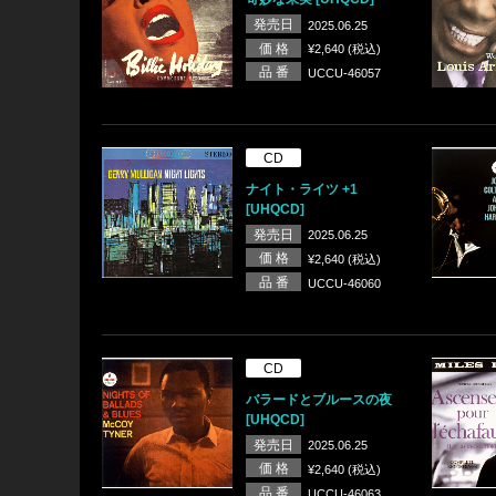
発売日
2025.06.25
価 格
¥2,640 (税込)
品 番
UCCU-46057
CD
ナイト・ライツ +1
[UHQCD]
発売日
2025.06.25
価 格
¥2,640 (税込)
品 番
UCCU-46060
CD
バラードとブルースの夜
[UHQCD]
発売日
2025.06.25
価 格
¥2,640 (税込)
品 番
UCCU-46063