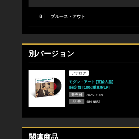
8
ブルース・アウト
別バージョン
アナログ
モダン・アート [直輸入盤]
[限定盤][180g重量盤LP]
発売日
2025.05.09
品 番
484-9851
関連商品