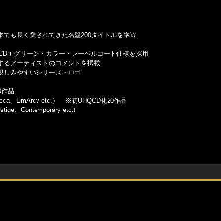
でも長く愛されてきた名盤200タイトルを厳選
CD＋グリーン・カラー・レーベルコート仕様を採用
するアーティストのコメントを掲載
親しみやすいシリーズ・ロゴ
28作品
Decca、EmArcy etc.） ※初UHQCD化20作品
ge、Contemporary etc.)