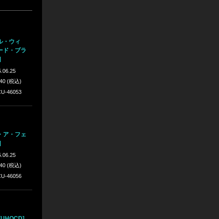
ル・ウィ
ード・ブラ
]
.06.25
640 (税込)
U-46053
・ア・フェ
]
.06.25
640 (税込)
U-46056
UHQCD]