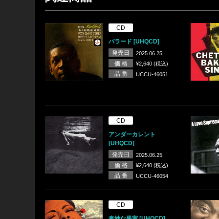
CD
バラード [UHQCD]
発売日
2025.06.25
価 格
¥2,640 (税込)
品 番
UCCU-46051
CD
アンダーカレント
[UHQCD]
発売日
2025.06.25
価 格
¥2,640 (税込)
品 番
UCCU-46054
CD
奇妙な果実 [UHQCD]