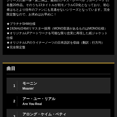
シリーズの第一弾・第二弾は、最高のジャズ・レーベル“ブルーノート”の
名盤20作品。そのうち13タイトルが初モノラルCD化となっており、初心
者はもとより往年のファンにも見逃せないシリーズとなっています。完全
限定盤なので、お求めはお早めに！
★プラチナSHM仕様
★192kHz/24bitリマスター採用（MONO音源があるものはMONO仕様）
★オリジナルLPアートワークを可能な限り忠実に再現した紙ジャケット
仕様
★オリジナルLPのライナーノーツの日本語訳を収録（翻訳：行方均）
★完全限定盤
曲目
モーニン
1
Moanin'
アー・ユー・リアル
2
Are You Real
アロング・ケイム・ベティ
3