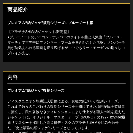
商品紹介
プレミアム“紙ジャケ”復刻シリーズ～ブルーノート篇
【プラチナSHM/紙ジャケット/限定盤】
●ブルーノートのアイコン・ナンバーのタイトル曲と人気曲「ブルース・
マーチ」で世界中にファンキー・ブームを巻き起こした名盤。メンバー全
員が熱気あふれる演奏を繰り広げるが、中でもリー・モーガンの瑞々しい
プレイが光る。
内容
プレミアム“紙ジャケ”復刻シリーズ
ディスクユニオン塙耕記氏監修による、究極の紙ジャケ復刻シリーズ。
これまで数々のこだわりの復刻シリーズを手掛けてきた塙耕記氏を監修者
に擁立し、氏の妥協なきディレクションにより仕上がる職人の域を超えた
ジャケットに、オリジナル・マスターテープ（MONO）の192kHz/24bit最
新リマスターを採用した高音質ディスクのプラチナSHMを組み合わせ
た、“史上最強の紙ジャケ”シリーズとなっています。