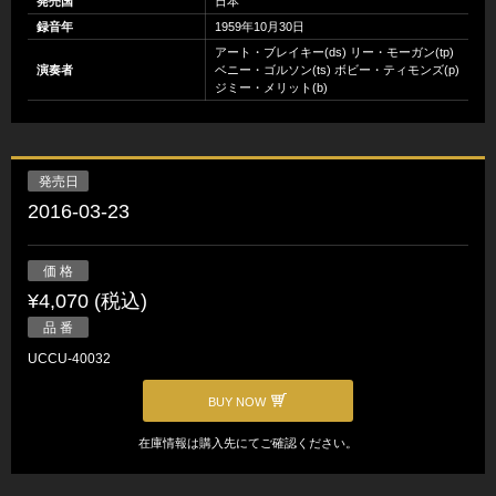
発売国
日本
録音年
1959年10月30日
アート・ブレイキー(ds) リー・モーガン(tp)
演奏者
ベニー・ゴルソン(ts) ボビー・ティモンズ(p)
ジミー・メリット(b)
発売日
2016-03-23
価 格
¥4,070 (税込)
品 番
UCCU-40032
BUY NOW
在庫情報は購入先にてご確認ください。