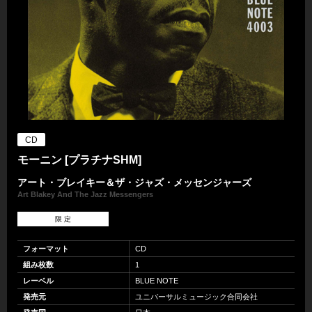
CD
モーニン [プラチナSHM]
アート・ブレイキー＆ザ・ジャズ・メッセンジャーズ
Art Blakey And The Jazz Messengers
限 定
フォーマット
CD
組み枚数
1
レーベル
BLUE NOTE
発売元
ユニバーサルミュージック合同会社