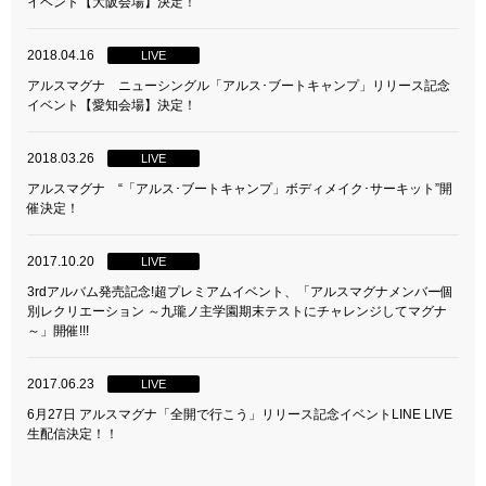
イベント【大阪会場】決定！
2018.04.16
LIVE
アルスマグナ ニューシングル「アルス･ブートキャンプ」リリース記念
イベント【愛知会場】決定！
2018.03.26
LIVE
アルスマグナ “「アルス･ブートキャンプ」ボディメイク･サーキット”開
催決定！
2017.10.20
LIVE
3rdアルバム発売記念!超プレミアムイベント、「アルスマグナメンバー個
別レクリエーション ～九瓏ノ主学園期末テストにチャレンジしてマグナ
～」開催!!!
2017.06.23
LIVE
6月27日 アルスマグナ「全開で行こう」リリース記念イベントLINE LIVE
生配信決定！！