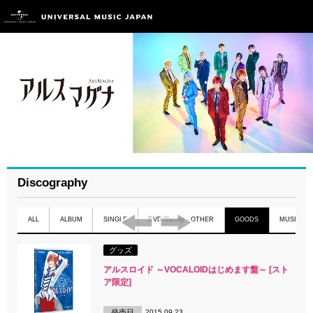
Discography
ALL
ALBUM
SINGLE
DVD/Blu-ray・OTHER
GOODS
MUSIC C
グッズ
アルスロイド ～VOCALOIDはじめます盤～ [スト
ア限定]
発売日
2015.09.23