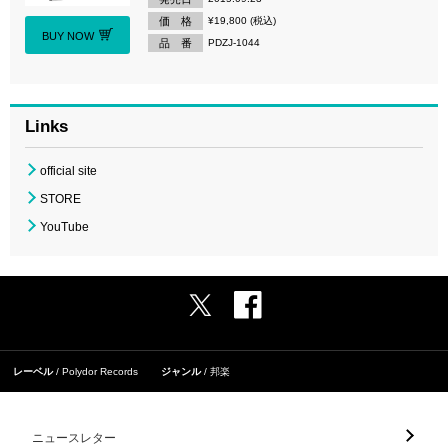
価 格
¥19,800 (税込)
BUY NOW
品 番
PDZJ-1044
Links
official site
STORE
YouTube
レーベル
Polydor Records
ジャンル
邦楽
ニュースレター