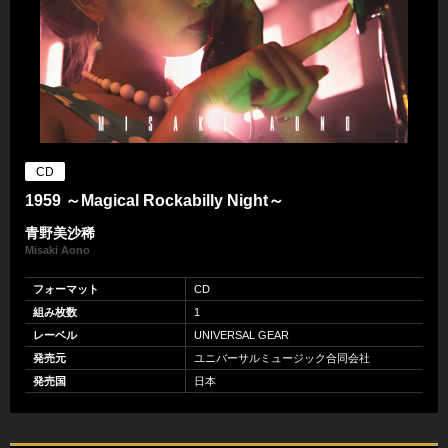
CD
1959 ～Magical Rockabilly Night～
青野美沙稀
Misaki Aono
フォーマット
CD
組み枚数
1
レーベル
UNIVERSAL GEAR
発売元
ユニバーサルミュージック合同会社
発売国
日本