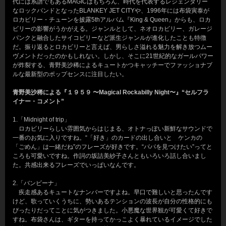
代には系譜でもあるMAGICはもちろん、時代を代表するレジェンダリー
なロックバンドとなったBLANKEY JET CITYや、1996年には布袋寅泰が
ロカビリー・チューンを披露5thアルバム『King & Queen』からも、ロカ
ビリーの影響がうかがえる。ジャンルとして、ネオロカビリー、ガレージ
パンクと融合したサイコビリーなど派生ジャンルが進化したことも特徴
だ。振り返るとロカビリーと言えば、男らしさ溢れる魅力を解き放つムー
ヴメントだったのかもしれない。しかし、そこに21世紀的なガールパワー
が炸裂する、青野美沙稀によるキュートかつキャッチーでファッショナブ
ルな最新型のポップセンスに注目したい。
青野美沙稀による『１９５９ 〜Magical Rockabilly Night〜』“セルフラ
イナー・コメント”
1.「Midnight of trip」
ロカビリーらしい雰囲気からはじまる、オトナっぽい新鮮なサウンドで
一番のお気に入りですね。“「好き」のカードの出し合いと ケンカの
「ごめん」は一緒だね”のフレーズが好きです。“パパを見つけたい”ってと
ころも可愛いですね。作詞の坂詰美紗子さんともいろいろ話し合いまし
た。共感出来るフレーズでいっぱいなんです。
2.「バンビーナ」
疾走感あるキュートなナンバーですよね。早口で難しいと思ったんです
けど、歌っていくうちに、勢いあるテンションの波長が自分の性格的にも
ぴったりだってことに気がつきました。小悪魔な世界観が可愛くて好きで
すね。布袋さんは、ギターを持ってかっこよく暴れているイメージでした