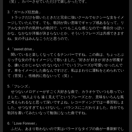
（笑）。カバーさせていただけて嬉しかったです。
3.「ガールズ狂想曲」
トラックだけを聴いたときだと完全に強いクールでセクシーな女をイメ
ージしていたんです。でも、歌詞が良い意味でギャップ感あるなって。リ
アルな女の子の気持ちの歌詞で、いつもこんな感じなので一番自分っぽい
かな。なかなか洋服が決まらないとか、そういうフレーズは共感できます
ね。女の子はみんなこうだと思うので。
4.「sweet drive」
聞いていると楽しくなってくるナンバーですね。この曲は、ちょっとぶ
りっ子な女の子をイメージして歌いました。“好きが 好きが 好きが邪魔す
る、嫌いとかじゃないの ないない！”ていうフレーズが可愛いかったんで
す。車をイメージした曲なんですけど、私はまわりに運転をとめられてい
て（苦笑）。性格的に危ないって（笑）。
5.「フレンズ」
せつないメロディーがすごく大好きな曲で、カラオケでいつも歌ってい
ました。“他人よりも 遠く見えて”というフレーズとか、意味をいろんな風
に考えられるなと思って深いですよね。レコーディングでは一番苦戦しま
した。せつなすぎてもいけないし、バランスにこだわりました。自分でも
歌詞を書いてみたいなって勉強になった曲ですね。
6.「Love Forever」
ふだん、あまり歌わないので実はバラードなタイプの曲が一番新鮮でし