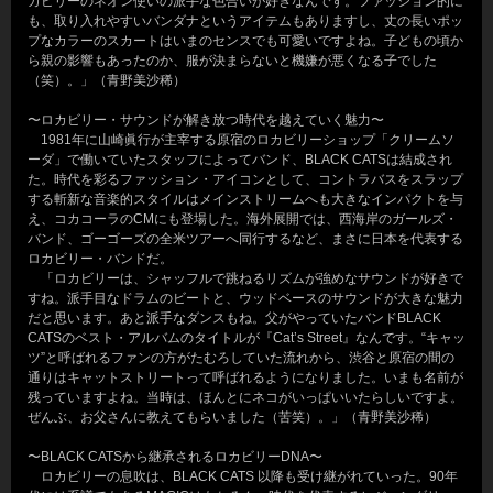
カビリーのネオン使いの派手な色合いが好きなんです。ファッション的に
も、取り入れやすいバンダナというアイテムもありますし、丈の長いポッ
プなカラーのスカートはいまのセンスでも可愛いですよね。子どもの頃か
ら親の影響もあったのか、服が決まらないと機嫌が悪くなる子でした
（笑）。」（青野美沙稀）
〜ロカビリー・サウンドが解き放つ時代を越えていく魅力〜
1981年に山崎眞行が主宰する原宿のロカビリーショップ「クリームソ
ーダ」で働いていたスタッフによってバンド、BLACK CATSは結成され
た。時代を彩るファッション・アイコンとして、コントラバスをスラップ
する斬新な音楽的スタイルはメインストリームへも大きなインパクトを与
え、コカコーラのCMにも登場した。海外展開では、西海岸のガールズ・
バンド、ゴーゴーズの全米ツアーへ同行するなど、まさに日本を代表する
ロカビリー・バンドだ。
「ロカビリーは、シャッフルで跳ねるリズムが強めなサウンドが好きで
すね。派手目なドラムのビートと、ウッドベースのサウンドが大きな魅力
だと思います。あと派手なダンスもね。父がやっていたバンドBLACK
CATSのベスト・アルバムのタイトルが『Cat’s Street』なんです。“キャッ
ツ”と呼ばれるファンの方がたむろしていた流れから、渋谷と原宿の間の
通りはキャットストリートって呼ばれるようになりました。いまも名前が
残っていますよね。当時は、ほんとにネコがいっぱいいたらしいですよ。
ぜんぶ、お父さんに教えてもらいました（苦笑）。」（青野美沙稀）
〜BLACK CATSから継承されるロカビリーDNA〜
ロカビリーの息吹は、BLACK CATS 以降も受け継がれていった。90年