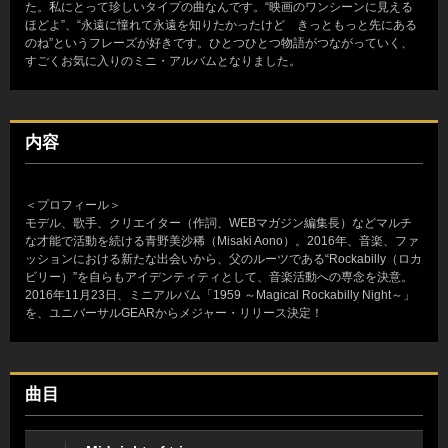
た。私にとって珍しいタイプの曲なんです。“映画のワンシーンに見える
ほどよ”、“永遠に憧れて永遠を知りたかったけど きっともっと先にある
のね”というフレーズが好きです。ひとつひとつ物語がつながっていく、
すごくお気に入りのミニ・アルバムとなりました。
内容
＜プロフィール＞
モデル、歌手、クリエイター（作詞、WEBマガジン編集長）などマルチ
な才能で活動を続ける青野美沙稀（Misaki Aono）。2016年、音楽、ファ
ッションにおける新たな出会いから、父のルーツである“Rockabilly（ロカ
ビリー）”を自らもアイデンティティとして、音楽活動への専念を決意。
2016年11月23日、ミニアルバム「1959 ～Magical Rockabilly Night～」
を、ユニバーサルGEARからメジャー・リリース決定！
曲目