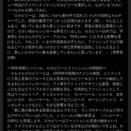
ュー作品のアイデンティティにロカビリーを選択した。なぜ“いま”ロカビ
リーなのかを聞いてみた。
「ロカビリーは、3歳のころから家の中で流れていたので自然なカルチ
ャーでした。部屋が爆音ですごかった記憶があります（笑）。そんなこと
もあり、聴いていると落ち着くぐらい好きです。音楽が身近な環境だった
ので、小さい頃からシンガーを夢見ていました。ロカビリー以外では、宇
多田ヒカルさんのデビュー・アルバム『First Love』にも大きな影響を受
けました。それこそ、いまの中高校生の子たちに、ファッショナブルで跳
ねるビートが気持ち良いロカビリー的な世界観を認知してもらえるよう
に、新しいロカビリー象を提案していきたいと思っています。」（青野美
沙稀）
〜30年周期リバイバル、ロカビリーとファッションの関係性〜
そもそもロカビリーとは、1950年代初期のアメリカ南部、メンフィス
にて黒人音楽のブルースと白人音楽のヒルビリー＆カントリーが融合して
生まれたロックンロールだ。アメ車やアトミックデザインな家具、雑貨に
こだわるなどライフスタイル全般を含む。代表的なファッションとして、
性はリーゼントヘア、テッズジャケット、ラバーソール・シューズ、女性
はバンダナ、ポニーテール、フレアなワンピース、ボーリングシャツ、ギ
ンガムチェックなどに、大きな影響を与えている。
「家に親が曲を作る部屋があるんですけど、ランプやテーブルなど50’s
なデザインでいっぱいでした。こういった小物や家具は、「バンビーナ」
のMVにも登場します。ロカビリーはファッションと音楽の融合という
か、ライフスタイルとしてつながっている文化なのが面白いですよね。ロ