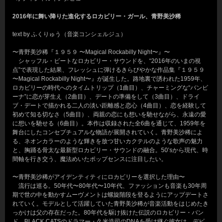
2016年に舞い降りた進化するロカビリー・ガール、青野美沙稀
text by ふくりゅう（音楽コンシェルジュ）
〜青野美沙稀『１９５９ 〜Magical Rockabilly Night〜』〜
シャッフル・ビートなロカビリー・サウンドを、“2016年のいまの視
点”で表現した結果、フレッシュに弾けるきらびやかな作品集『１９５９
〜Magical Rockabilly Night〜』が誕生した。路地裏で誘われた1959年、
ロカビリーの時代へのタイムトリップ（1曲目）、チャーミングな“バンビ
ーナ”に恋が芽生え（2曲目）、デートの準備をして（3曲目）、ドライ
ブ・デートで描かれる二人の淡い距離感と恋心（4曲目）、恋を経験して
初めて知る切なさ（5曲目）、両親の恋にも想いを馳せながら、永遠の愛
に想いを馳せる（6曲目）。本作は収録された全6曲を通じて、1959年を
舞台にしたコンセプチュアルな物語が展開されていく。青野美沙稀によ
る、ネオンカラーのような輝きを放つ甘いカクテルのような歌声の魅力
と、胸踊る骨太な最新型ロカビリー・サウンドの融合。50’sから現代、時
間軸を行き交う、魔法めいたポップセンスに注目したい。
〜青野美沙稀がアイデンティティにロカビリーを選択した理由〜
流行は巡る。50年代〜80年代〜10年代、ファッションも音楽も30年周
期で世の中を動かすムーヴメントは螺旋階段を登るようにアップデートさ
れていく。モデルとして活躍していた青野美沙稀が音楽活動をはじめたき
っかけは父の存在だった。80年代を駆け抜けた伝説のロカビリー・バン
ド、BLACK CATSのドラマー・久米浩司のDNAを受け継ぐ彼女は、デビ