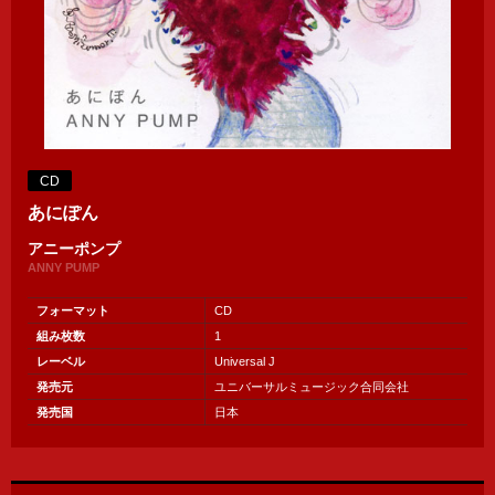
CD
あにぽん
アニーポンプ
ANNY PUMP
フォーマット
CD
組み枚数
1
レーベル
Universal J
発売元
ユニバーサルミュージック合同会社
発売国
日本