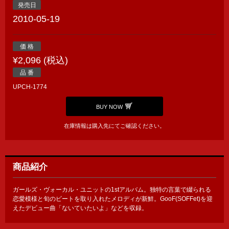
発売日
2010-05-19
価 格
¥2,096 (税込)
品 番
UPCH-1774
BUY NOW
在庫情報は購入先にてご確認ください。
商品紹介
ガールズ・ヴォーカル・ユニットの1stアルバム。独特の言葉で綴られる
恋愛模様と旬のビートを取り入れたメロディが新鮮。GooF(SOFFet)を迎
えたデビュー曲「ないていたいよ」などを収録。