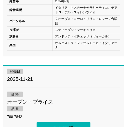
録音年
2024年7月
イタリア、トスカーナ州ラヤーティコ、テア
録音場所
トロ・デル・スィレンツィオ
ヌオーヴォ・コーロ・リリコ・ロマーノ合唱
パーソネル
団
指揮者
スティーヴン・マーキュリオ
演奏者
アンドレア・ボチェッリ（ヴォーカル）
オルケストラ・フィラルモニカ・イタリアー
楽団
ナ
発売日
2025-11-21
価 格
オープン・プライス
品 番
780-7842