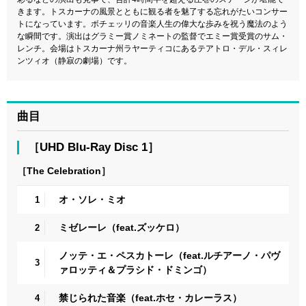
きます。トスカーナの風景とともに観る者を魅了する忘れがたいコンサー
トになっています。ボチェッリの音楽人生の偉大な歩みを祝う魔法のよう
な瞬間です。演出はグラミー賞ノミネートの監督でエミー賞受賞のサム・
レンチ。会場はトスカーナ州ラヤーティコにあるテアトロ・デル・スィレ
ンツィオ（静寂の劇場）です。
曲目
［UHD Blu-Ray Disc 1］
［The Celebration］
オ・ソレ・ミオ
1
ミゼレーレ（feat.ズッケロ）
2
ノッテ・エ・ペスカトーレ（feat.ルチアーノ・パヴ
3
ァロッティ＆プラシド・ドミンゴ）
禁じられた音楽（feat.ホセ・カレーラス）
4