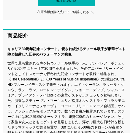
BUY NOW
在庫情報は購入先にてご確認ください。
商品紹介
キャリア30周年記念コンサート。愛され続けるテノール歌手が豪華ゲスト
陣と披露した圧巻のパフォーマンス映像
世界で最も愛される声を持つテノール歌手の一人、アンドレア・ボチェッ
リが2024年にキャリア30周年を迎えました。そのアニバーサリー・イベ
ントとしてトスカーナで行われた記念コンサートが収録・編集され、
《The Celebration》と《30 Years of Musical Inspiration》の2枚組のUltra
HD ブルーレイディスクで発売されます。エド・シーラン、ラッセル・ク
ロウ、ラン・ラン、ローレン・デイグル、ジョニー・デップ、ウィル・ス
ミス、ブライアン・メイ他多くの豪華ゲストがボチェッリを祝福しまし
た。演奏はスティーヴン・マーキュリオ指揮オルケストラ・フィラルモニ
カ・イタリアーナとヌオーヴォ・コーロ・リリコ・ロマーノ合唱団。オペ
ラ、クラシックからポップスまで、数々の名曲が披露されています。ステ
ージ上には80名編成のオーケストラ、総勢200名のミュージシャン、そし
て家族や友人とともにゲストが登場しました。浮かぶ巨大な日時計を模し
たドラマティックな舞台装置や、3度にわたり500機のドローンが夜空を
彩るなどの演出も見事で、合計4時間半を超える圧巻のステージが堪能で