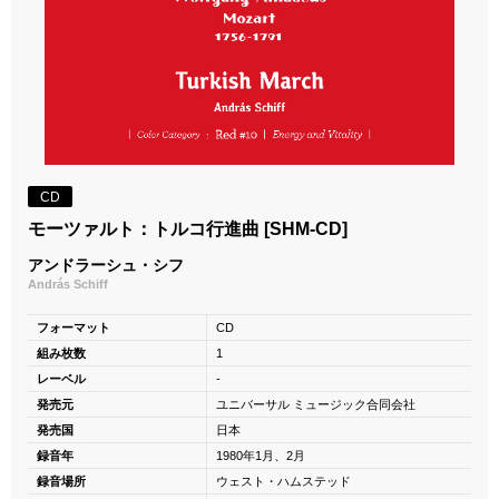
CD
モーツァルト：トルコ行進曲 [SHM-CD]
アンドラーシュ・シフ
András Schiff
フォーマット
CD
組み枚数
1
レーベル
-
発売元
ユニバーサル ミュージック合同会社
発売国
日本
録音年
1980年1月、2月
録音場所
ウェスト・ハムステッド