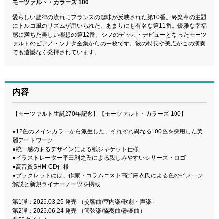
モーツァルト・カラーズ 100
愛らしい旋律の流れにフランスの趣味が反映された第10番。終楽章の主題
にトルコ風のリズムが用いられた、あまりにも有名な第11番。優雅な幸福
感に満ちた美しい楽想の第12番。シフのデッカ・デビューとなったモーツ
ァルトのピアノ・ソナタ全集からの一枚です。彼の特長や美点がこの演奏
でも遺憾なく発揮されています。
内容
【モーツァルト生誕270年記念】【モーツァルト・カラーズ 100】
●12色のメインカラーから派生した、それぞれ異なる100色を採用した美
麗アートワーク
●統一感のあるデザインによる紙ジャケット仕様
●イラストレーター平田利之氏による親しみやすいシリーズ・ロゴ
●高音質SHM-CD仕様
●ブックレットには、作家・コラムニスト高野麻衣氏による色のイメージ
解説と新規ライナーノーツを掲載
第1弾：2026.03.25 発売 （交響曲/室内楽/歌劇・声楽）
第2弾：2026.06.24 発売 （管弦楽/協奏曲/器楽曲）