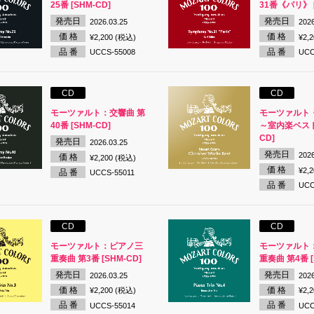
25番 [SHM-CD]
31番《パリ》 [
発売日
発売日
2026.03.25
2026
価 格
価 格
¥2,200 (税込)
¥2,
品 番
品 番
UCCS-55008
UCC
CD
CD
モーツァルト：交響曲 第
モーツァルト
40番 [SHM-CD]
～室内楽ベスト 
CD]
発売日
2026.03.25
発売日
2026
価 格
¥2,200 (税込)
価 格
¥2,
品 番
UCCS-55011
品 番
UCC
CD
CD
モーツァルト：ピアノ三
モーツァルト
重奏曲 第3番 [SHM-CD]
重奏曲 第4番 [
発売日
発売日
2026.03.25
2026
価 格
価 格
¥2,200 (税込)
¥2,
品 番
品 番
UCCS-55014
UCC