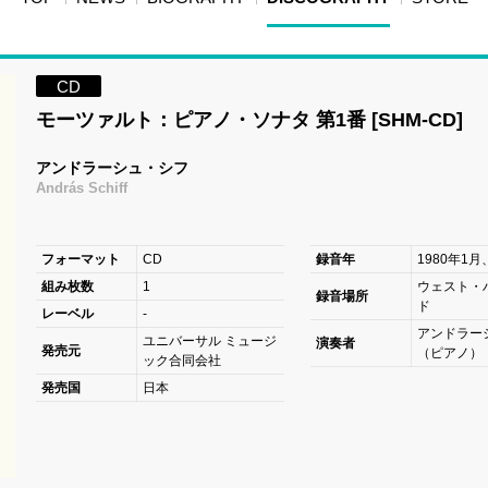
CD
モーツァルト：ピアノ・ソナタ 第1番 [SHM-CD]
アンドラーシュ・シフ
András Schiff
フォーマット
CD
録音年
1980年1
組み枚数
1
ウェスト・
録音場所
ド
レーベル
-
アンドラー
ユニバーサル ミュージ
演奏者
発売元
（ピアノ）
ック合同会社
発売国
日本