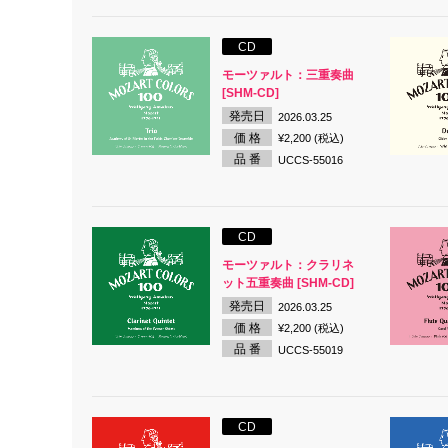
CD
モーツァルト：三重奏曲
[SHM-CD]
発売日
2026.03.25
価 格
¥2,200 (税込)
品 番
UCCS-55016
CD
モーツァルト：クラリネ
ット五重奏曲 [SHM-CD]
発売日
2026.03.25
価 格
¥2,200 (税込)
品 番
UCCS-55019
CD