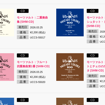
CD
CD
モーツァルト：二重奏曲
モーツァルト
集 [SHM-CD]
シュタット・
[SHM-CD]
発売日
2026.03.25
発売日
2026
価 格
¥2,200 (税込)
価 格
¥2,
品 番
UCCS-55017
品 番
UCC
CD
CD
モーツァルト：フルート
モーツァルト
四重奏曲第1番 [SHM-CD]
トとチェロの
タ [SHM-CD]
発売日
2026.03.25
発売日
2026
価 格
¥2,200 (税込)
価 格
¥2,
品 番
UCCS-55020
品 番
UCC
CD
CD