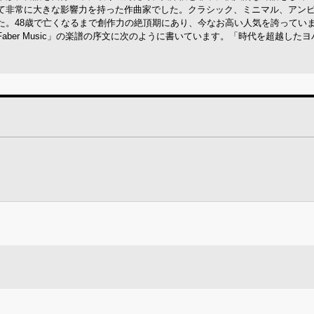
て非常に大きな影響力を持った作曲家でした。クラシック、ミニマル、アン
た。48歳で亡くなるまで創作力の絶頂期にあり、今なお高い人気を誇ってい
ber Music」の楽譜の序文に次のように書いています。「時代を超越した