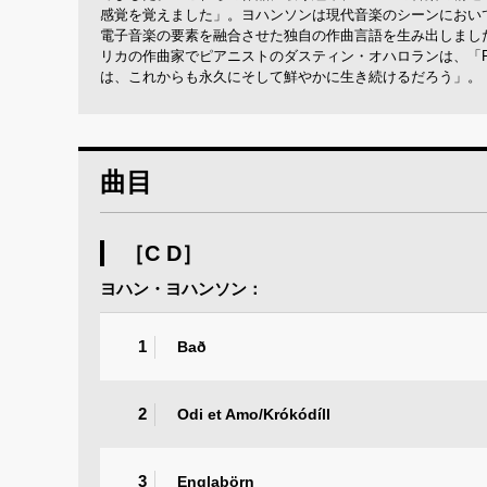
感覚を覚えました」。ヨハンソンは現代音楽のシーンにおい
電子音楽の要素を融合させた独自の作曲言語を生み出しまし
リカの作曲家でピアニストのダスティン・オハロランは、「Fa
は、これからも永久にそして鮮やかに生き続けるだろう」。
曲目
［C D］
ヨハン・ヨハンソン：
1
Bað
2
Odi et Amo/Krókódíll
3
Englabörn