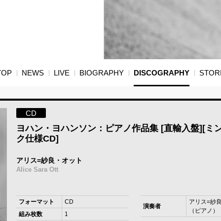
TOP
NEWS
LIVE
BIOGRAPHY
DISCOGRAPHY
STOR
CD
ヨハン・ヨハンソン：ピアノ作品集 [直輸入盤][ミ
ク仕様CD]
アリス=紗良・オット
Alice Sara Ott
フォーマット
CD
アリス=紗
演奏者
（ピアノ）
組み枚数
1