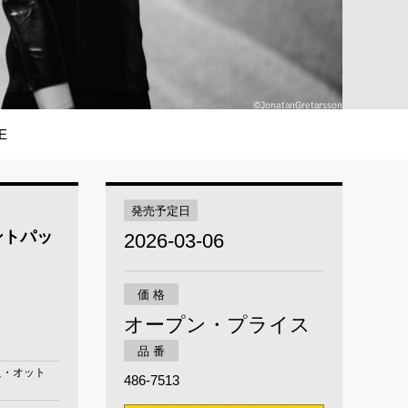
E
発売予定日
ントパッ
2026-03-06
価 格
オープン・プライス
品 番
良・オット
486-7513