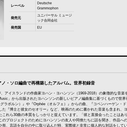
Deutsche
レーベル
Grammophon
ユニバーサル ミュージ
発売元
ック合同会社
発売国
EU
アノ・ソロ編曲で再構築したアルバム。世界初録音
アイスランドの作曲家ヨハン・ヨハンソン（1969-2018）の象徴的な音楽
 Music」から出版されたヨハンソンの新しいピアノ編曲集に基づくもので世
エングラボルン）』や『Orphée（オルフェ）』からの曲、『コペンハーゲン・
した『博士と彼女のセオリー』など、映画のために書かれた音楽も含まれ、
たこれら30曲の本質をしっかりと捉えています。「彼と直接会ったことはあ
このプロジェクトのためにヨハンソンの友人や同僚たちに話を聞き、作品へ
や形、言語を自分の中に取り込んだ時、実際彼と非常に個人的な対話をして