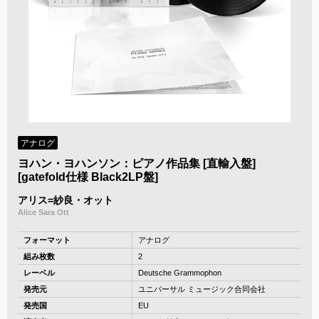
アナログ
ヨハン・ヨハンソン：ピアノ作品集 [直輸入盤]
[gatefold仕様 Black2LP盤]
アリス=紗良・オット
Alice Sara Ott
フォーマット
アナログ
組み枚数
2
レーベル
Deutsche Grammophon
発売元
ユニバーサル ミュージック合同会社
発売国
EU