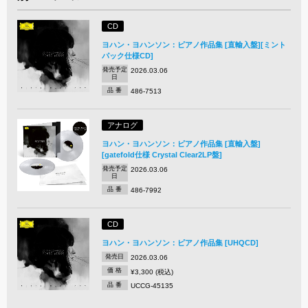
CD
ヨハン・ヨハンソン：ピアノ作品集 [直輸入盤][ミント
パック仕様CD]
発売予定
2026.03.06
日
品 番
486-7513
アナログ
ヨハン・ヨハンソン：ピアノ作品集 [直輸入盤]
[gatefold仕様 Crystal Clear2LP盤]
発売予定
2026.03.06
日
品 番
486-7992
CD
ヨハン・ヨハンソン：ピアノ作品集 [UHQCD]
発売日
2026.03.06
価 格
¥3,300 (税込)
品 番
UCCG-45135