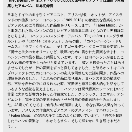
“時代を超越した”ポスト・クラシカルの人気作をピアノ・ソロ編曲で再構
築したアルバム。世界初録音
日本とドイツの血を引くピアニスト、アリス=紗良・オットが、アイスラ
ンドの作曲家ヨハン・ヨハンソン（1969-2018）の象徴的な音楽をソロ・
ピアノのために再構築した作品集をリリースします。「Faber Music」か
ら出版されたヨハンソンの新しいピアノ編曲集に基づくもので世界初録音
となります。ヨハンソンのスタジオ・アルバム『Englabörn（エングラボ
ルン）』や『Orphée（オルフェ）』からの曲、『コペンハーゲン・ドリ
ームス』『ラブ・クライム』、そしてゴールデン・グローブ賞を受賞した
『博士と彼女のセオリー』など、映画のために書かれた音楽も含まれ、ヨ
ハンソンの作品を幅広く網羅しています。オットはヨハンソンが遺したこ
れら30曲の本質をしっかりと捉えています。「彼と直接会ったことはあり
ませんでしたが、彼の音楽をずっと愛してきました」と語るオットはこの
プロジェクトのためにヨハンソンの友人や同僚たちに話を聞き、作品への
理解を深めました。「これらの作品に取り組み、ヨハンの音楽の構造や
形、言語を自分の中に取り込んだ時、実際彼と非常に個人的な対話をして
いるような感覚を覚えました」。ヨハンソンは現代音楽のシーンにおいて
非常に大きな影響力を持った作曲家でした。クラシック、ミニマル、アン
ビエント、電子音楽の要素を融合させた独自の作曲言語を生み出しまし
た。48歳で亡くなるまで創作力の絶頂期にあり、今なお高い人気を誇って
います。アメリカの作曲家でピアニストのダスティン・オハロランは、
「Faber Music」の楽譜の序文に次のように書いています。「時代を超越
したヨハンの音楽は、これからも永久にそして鮮やかに生き続けるだろ
う」。