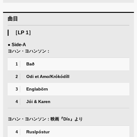
曲目
［LP 1］
● Side-A
ヨハン・ヨハンソン：
Bað
1
Odi et Amo/Krókódíll
2
Englabörn
3
Jói & Karen
4
ヨハン・ヨハンソン：映画『Dís』より
Ruslpóstur
4