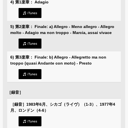
4) 第1楽章： Adagio
5) 第2楽章： Finale: a) Allegro - Meno allegro - Allegro
molto - Adagio ma non troppo - Marcia, assai vivace
6) 第3楽章： Finale: b) Allegro - Allegretto ma non
troppo (quasi Andante con moto) - Presto
［録音］
［録音］1983年6月、シカゴ（ライヴ）（1-3）、1977年4
月、ロンドン（4-6）