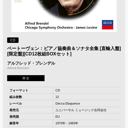
CD
ベートーヴェン：ピアノ協奏曲＆ソナタ全集 [直輸入盤]
[限定盤][CD12枚組BOXセット]
アルフレッド・ブレンデル
Alfred Brendel
限 定
フォーマット
CD
組み枚数
12
レーベル
Decca Eloquence
発売元
ユニバーサル ミュージック合同会社
発売国
EU
録音年
1970年 - 1983年