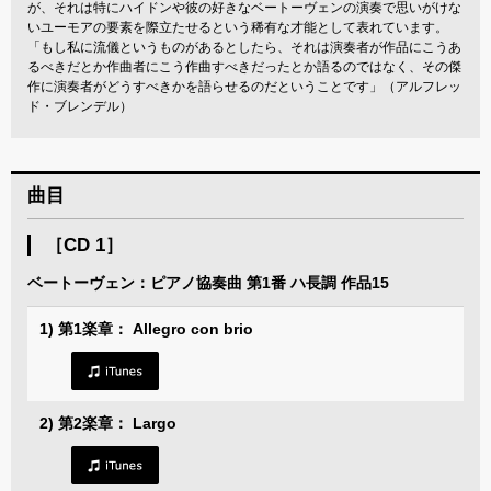
が、それは特にハイドンや彼の好きなベートーヴェンの演奏で思いがけな
いユーモアの要素を際立たせるという稀有な才能として表れています。
「もし私に流儀というものがあるとしたら、それは演奏者が作品にこうあ
るべきだとか作曲者にこう作曲すべきだったとか語るのではなく、その傑
作に演奏者がどうすべきかを語らせるのだということです」（アルフレッ
ド・ブレンデル）
曲目
［CD 1］
ベートーヴェン：ピアノ協奏曲 第1番 ハ長調 作品15
1) 第1楽章： Allegro con brio
2) 第2楽章： Largo