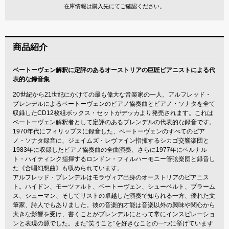
在庫情報は購入先にてご確認ください。
商品紹介
ベートーヴェン解釈に定評のあるオーストリアの巨匠ピアニストによる代
表的な録音集
20世紀から21世紀にかけての最も偉大な音楽家の一人、アルフレッド・
ブレンデルによるベートーヴェンのピアノ協奏曲とピアノ・ソナタを全て
収録したCD12枚組ボックス・セットがデッカより発売されます。これは
ベートーヴェン解釈者として定評のあるブレンデルの代表的な録音です。
1970年代にフィリップスに録音した、ベートーヴェンのすべてのピア
ノ・ソナタ録音に、ジェイムズ・レヴァイン指揮するシカゴ交響楽団と
1983年に収録したピアノ協奏曲の全曲演奏、さらに1977年にベルナル
ト・ハイティンク指揮するロンドン・フィルハーモニー管弦楽団と録音し
た《合唱幻想曲》も収められています。
アルフレッド・ブレンデルはモラヴィア出身のオーストリアのピアニス
ト。ハイドン、モーツァルト、ベートーヴェン、シューベルト、ブラーム
ス、シューマン、そしてリストの卓越した演奏で知られる一方、優れた文
筆家、詩人でもありました。彼の音楽的才能は音楽以外の興味や関心から
大きな影響を受け、書くことがブレンデルにとって常にインスピレーショ
ンと表現の源でした。また“笑うこと”を好きなことの一つに挙げています