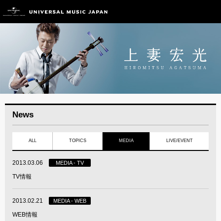
News
ALL
TOPICS
MEDIA
LIVE/EVENT
2013.03.06
MEDIA - TV
TV情報
2013.02.21
MEDIA - WEB
WEB情報