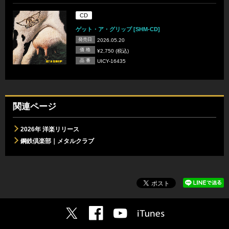
CD
ゲット・ア・グリップ [SHM-CD]
発売日
2026.05.20
価 格
¥2,750 (税込)
品 番
UICY-16435
関連ページ
2026年 洋楽リリース
鋼鉄倶楽部｜メタルクラブ