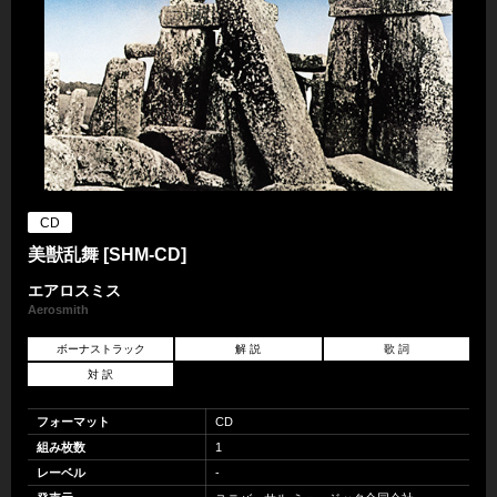
CD
美獣乱舞 [SHM-CD]
エアロスミス
Aerosmith
ボーナストラック
解 説
歌 詞
対 訳
フォーマット
CD
組み枚数
1
レーベル
-