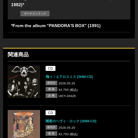
1982)*
ボーナストラック
*From the album “PANDORA'S BOX” (1991)
関連商品
CD
飛べ！エアロスミス [SHM-CD]
発売日
2026.05.20
価 格
¥2,750 (税込)
品 番
UICY-16426
CD
闇夜のヘヴィ・ロック [SHM-CD]
発売日
2026.05.20
価 格
¥2,750 (税込)