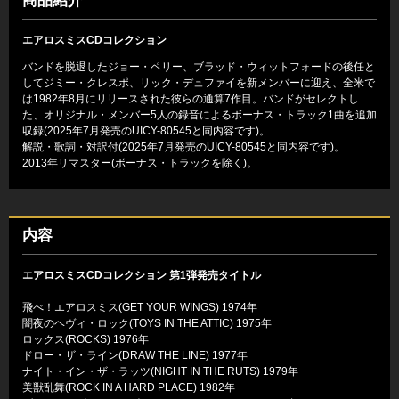
商品紹介
エアロスミスCDコレクション
バンドを脱退したジョー・ペリー、ブラッド・ウィットフォードの後任と
してジミー・クレスポ、リック・デュファイを新メンバーに迎え、全米で
は1982年8月にリリースされた彼らの通算7作目。バンドがセレクトし
た、オリジナル・メンバー5人の録音によるボーナス・トラック1曲を追加
収録(2025年7月発売のUICY-80545と同内容です)。
解説・歌詞・対訳付(2025年7月発売のUICY-80545と同内容です)。
2013年リマスター(ボーナス・トラックを除く)。
内容
エアロスミスCDコレクション 第1弾発売タイトル
飛べ！エアロスミス(GET YOUR WINGS) 1974年
闇夜のヘヴィ・ロック(TOYS IN THE ATTIC) 1975年
ロックス(ROCKS) 1976年
ドロー・ザ・ライン(DRAW THE LINE) 1977年
ナイト・イン・ザ・ラッツ(NIGHT IN THE RUTS) 1979年
美獣乱舞(ROCK IN A HARD PLACE) 1982年