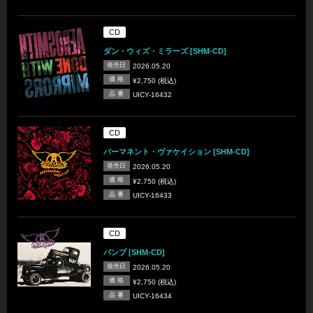
CD
ダン・ウィズ・ミラーズ [SHM-CD]
発売日
2026.05.20
価 格
¥2,750 (税込)
品 番
UICY-16432
CD
パーマネント・ヴァケイション [SHM-CD]
発売日
2026.05.20
価 格
¥2,750 (税込)
品 番
UICY-16433
CD
パンプ [SHM-CD]
発売日
2026.05.20
価 格
¥2,750 (税込)
品 番
UICY-16434